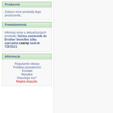
Producent
-
Zobacz inne produkty tego
producenta...
Powiadomienia
Informuj mnie o aktualizacjach
produktu
Taśma zamiennik do
Brother 9mm/8m żółta
specjalna
czarny
nadruk
TZES621
Informacje
Regulamin sklepu
Polityka prywatności
Kontakt
Wysyłka
Dlaczego my?
Mapka dojazdu