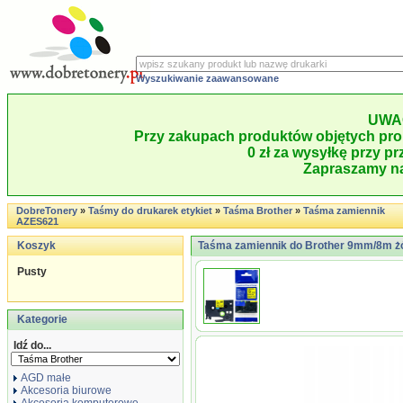
Wyszukiwanie zaawansowane
UWA
Przy zakupach produktów objętych pro
0 zł za wysyłkę przy pr
Zapraszamy na
DobreTonery
»
Taśmy do drukarek etykiet
»
Taśma Brother
»
Taśma zamiennik
AZES621
Koszyk
Taśma zamiennik do Brother 9mm/8m żó
Pusty
Kategorie
Idź do...
AGD małe
Akcesoria biurowe