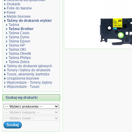
Akcesoria komputerowe
Drukarki
Folie do faksów
Kawy
Meble biurowe
Taśmy do drukarek etykiet
Taśma
Taśma Brother
Taśma Casio
Taśma Dymo
Taśma Epson
Taśma HP
Taśma zamiennik 
Taśma OKI
Taśma Olivetti
Taśma Philips
Taśma Zebra
Taśmy do drukarek igłowych
Tonery i bębny do drukarek
Tusze, atramenty, kartridże
Urządzenia biurowe
Wyprzedaże - Tonery, bębny
Wyprzedaże - Tusze
Szukaj wg drukarki