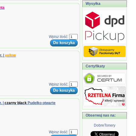
Wysyłka
nta
Wpisz ilość:
. |
yellow
Certyfikaty
Wpisz ilość:
. |
czarny black
Pudełko otwarte
Obserwuj nas na:
DobreTonery
Wpisz ilość: