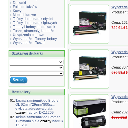
Drukarki
Folie do faksów
Wyprzedaż
Kawy
Producent
Meble biurowe
Taśmy do drukarek etykiet
Cena: 161,
Taśmy do drukarek igłowych
Tonery i bębny do drukarek
759,61zł
1
Tusze, atramenty, kartridże
Urządzenia biurowe
Wyprzedaże - Tonery, bębny
Wyprzedaże - Tusze
Wyprzedaż
Szukaj wg drukarki
Producent
Cena: 80,4
586,53zł
9
Bestsellery
Wyprzedaż
01.
Taśma zamiennik do Brother
Producent
QL 62mm*29mm*800szt.,
etykieta adresowa biała,
Cena: 202,
czarny
nadruk, DK11209
02.
Taśma zamiennik do Brother
1989,13zł
12mm/8m biała
czarny
nadruk
TZE231