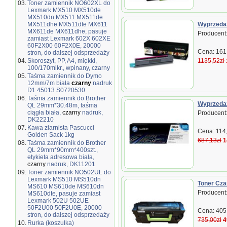
03.
Toner zamiennik NO602XL do
Lexmark MX510 MX510de
MX510dn MX511 MX511de
MX511dhe MX511dte MX611
Wyprzedaż
MX611de MX611dhe, pasuje
Producent
zamiast Lexmark 602X 602XE
60F2X00 60F2X0E, 20000
Cena: 161,
stron, do dalszej odsprzedaży
04.
Skoroszyt, PP, A4, miękki,
1135,52zł
100/170mikr., wpinany, czarny
05.
Taśma zamiennik do Dymo
12mm/7m biała
czarny
nadruk
D1 45013 S0720530
06.
Taśma zamiennik do Brother
Wyprzedaż
QL 29mm*30.48m, taśma
ciągła biała,
czarny
nadruk,
Producent
DK22210
07.
Kawa ziarnista Pascucci
Cena: 114,
Golden Sack 1kg
687,13zł
1
08.
Taśma zamiennik do Brother
QL 29mm*90mm*400szt.,
etykieta adresowa biała,
czarny
nadruk, DK11201
09.
Toner zamiennik NO502UL do
Lexmark MS510 MS510dn
Toner Cza
MS610 MS610de MS610dn
Producent:
MS610dte, pasuje zamiast
Lexmark 502U 502UE
50F2U00 50F2U0E, 20000
Cena: 405,
stron, do dalszej odsprzedaży
735,00zł
4
10.
Rurka (koszulka)