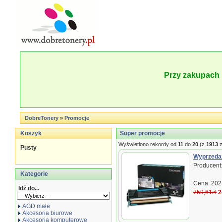
Przy zakupach 
DobreTonery
»
Promocje
Koszyk
Super promocje
Wyświetlono rekordy od
11
do
20
(z
1913
z
Pusty
Wyprzedaż
Producent
Kategorie
Cena: 202,
Idź do...
759,61zł
2
AGD małe
Akcesoria biurowe
Akcesoria komputerowe