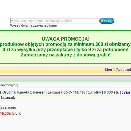
Wyszukiwanie zaawansowane
UWAGA PROMOCJA!
produktów objętych promocją za minimum 300 zł obniżamy 
0 zł za wysyłkę przy przedpłacie i tylko 9 zł za pobraniem!
Zapraszamy na zakupy z dostawą gratis!
Blog
|
Regulam
nalezionych)
 Oryginał Kaseta z tonerem Lexmark do C-734/736 | zwrotny | 6 000 str. |
cyan
: Lexmark
44zł netto
49,00zł
brutto