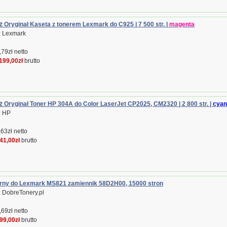
 Oryginał Kaseta z tonerem Lexmark do C925 | 7 500 str. |
magenta
: Lexmark
79zł netto
199,00zł
brutto
 Oryginał Toner HP 304A do Color LaserJet CP2025, CM2320 | 2 800 str. |
cyan
: HP
63zł netto
41,00zł
brutto
rny do Lexmark MS821 zamiennik 58D2H00, 15000 stron
 DobreTonery.pl
69zł netto
99,00zł
brutto