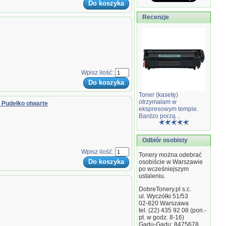
Recenzje
Wpisz ilość:
Toner (kasetę)
otrzymałam w
Pudełko otwarte
ekspresowym tempie.
Bardzo porzą ..
Odbiór osobisty
Wpisz ilość:
Tonery można odebrać
osobiście w Warszawie
po wcześniejszym
ustaleniu.
DobreTonery.pl s.c.
ul. Wyczółki 51/53
02-820
Warszawa
tel. (22) 435 92 08 (pon.-
pt. w godz. 8-16)
Gadu-Gadu: 8475678