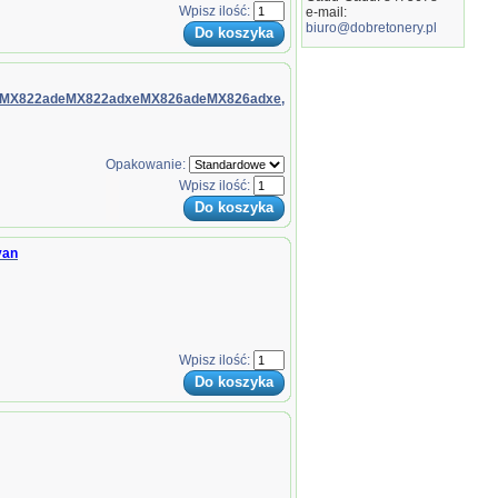
Wpisz ilość:
e-mail:
biuro@dobretonery.pl
MX822adeMX822adxeMX826adeMX826adxe,
Opakowanie:
Wpisz ilość:
yan
Wpisz ilość: