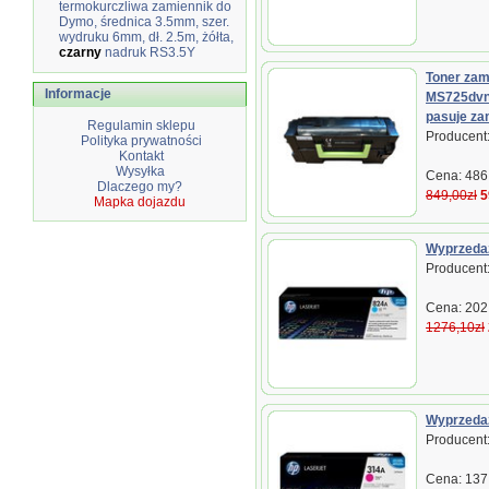
termokurczliwa zamiennik do
Dymo, średnica 3.5mm, szer.
wydruku 6mm, dł. 2.5m, żółta,
czarny
nadruk RS3.5Y
Toner zam
Informacje
MS725dv
pasuje z
Regulamin sklepu
Producent:
Polityka prywatności
Kontakt
Wysyłka
Cena: 486,
Dlaczego my?
849,00zł
5
Mapka dojazdu
Wyprzedaż
Producent
Cena: 202,
1276,10zł
Wyprzedaż
Producent
Cena: 137,