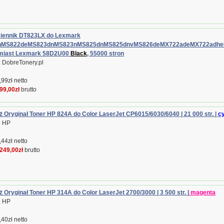
iennik DT823LX do Lexmark
nMS822deMS823dnMS823nMS825dnMS825dnvMS826deMX722adeMX722adhe
amiast Lexmark 58D2U00
Black
, 55000 stron
 DobreTonery.pl
99zł netto
99,00zł
brutto
 Oryginał Toner HP 824A do Color LaserJet CP6015/6030/6040 | 21 000 str. |
c
: HP
44zł netto
249,00zł
brutto
 Oryginał Toner HP 314A do Color LaserJet 2700/3000 | 3 500 str. |
magenta
: HP
40zł netto