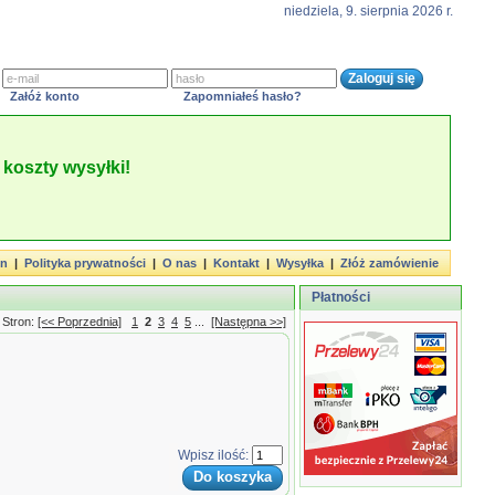
niedziela, 9. sierpnia 2026 r.
Załóż konto
Zapomniałeś hasło?
koszty wysyłki!
in
|
Polityka prywatności
|
O nas
|
Kontakt
|
Wysyłka
|
Złóż zamówienie
Płatności
Stron:
[<< Poprzednia]
1
2
3
4
5
...
[Następna >>]
Wpisz ilość: