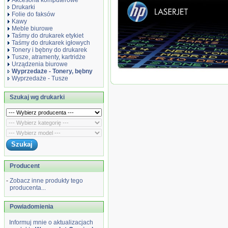
Akcesoria komputerowe
Drukarki
Folie do faksów
Kawy
Meble biurowe
Taśmy do drukarek etykiet
Taśmy do drukarek igłowych
Tonery i bębny do drukarek
Tusze, atramenty, kartridże
Urządzenia biurowe
Wyprzedaże - Tonery, bębny
Wyprzedaż Oryginał Toner HP 824A do
Wyprzedaże - Tusze
000 str. | cyan
Szukaj wg drukarki
Producent
-
Zobacz inne produkty tego
producenta...
Powiadomienia
Informuj mnie o aktualizacjach