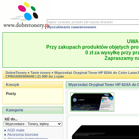
Wyszukiwanie zaawansowane
UWA
Przy zakupach produktów objętych pro
0 zł za wysyłkę przy pr
Zapraszamy na
DobreTonery
»
Tanie tonery
»
Wyprzedaż Oryginał Toner HP 824A do Color LaserJ
CP6015/6030/6040 | 21 000 str. | cyan
Koszyk
Wyprzedaż Oryginał Toner HP 824A do Co
Pusty
Kategorie
Idź do...
AGD małe
Akcesoria biurowe