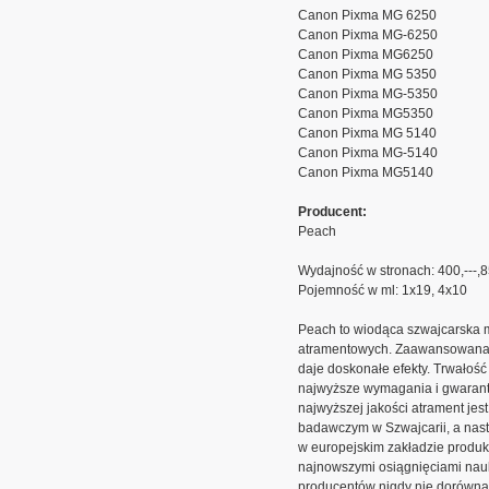
Canon Pixma MG 6250
Canon Pixma MG-6250
Canon Pixma MG6250
Canon Pixma MG 5350
Canon Pixma MG-5350
Canon Pixma MG5350
Canon Pixma MG 5140
Canon Pixma MG-5140
Canon Pixma MG5140
Producent:
Peach
Wydajność w stronach: 400,---,
Pojemność w ml: 1x19, 4x10
Peach to wiodąca szwajcarska 
atramentowych. Zaawansowana t
daje doskonałe efekty. Trwałość
najwyższe wymagania i gwarantu
najwyższej jakości atrament j
badawczym w Szwajcarii, a nast
w europejskim zakładzie produk
najnowszymi osiągnięciami nauki
producentów nigdy nie dorówna,