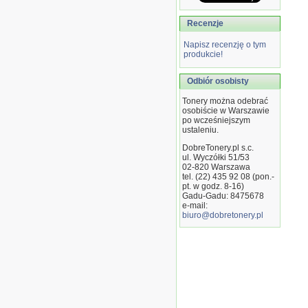
Recenzje
Napisz recenzję o tym
produkcie!
Odbiór osobisty
Tonery można odebrać
osobiście w Warszawie
po wcześniejszym
ustaleniu.
DobreTonery.pl s.c.
ul. Wyczółki 51/53
02-820
Warszawa
tel. (22) 435 92 08 (pon.-
pt. w godz. 8-16)
Gadu-Gadu: 8475678
e-mail:
biuro@dobretonery.pl