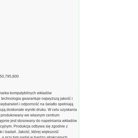
850,795,800
marka kompatybilnych wkładów
echnologia gwarantuje najwyższą jakość i
 wybarwień i odporność na światło spełniają
ją doskonałe wyniki druku. W celu uzyskania
est produkowany we własnym centrum
ępnie jest stosowany do napełniania wkładów
cyjnym. Produkcja odbywa się zgodnie z
 i badań. Jakość, której większość
 a przy tym nadal w bardzo atrakcyjnych