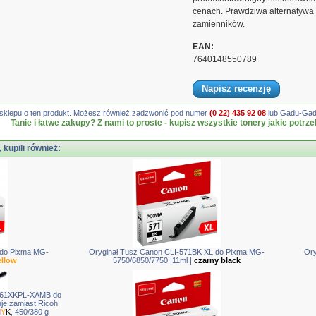
cenach. Prawdziwa alternatywa 
zamienników.
EAN:
7640148550789
Napisz recenzję
gę sklepu o ten produkt. Możesz również zadzwonić pod numer
(0 22) 435 92 08
lub Gadu-Gadu
Tanie i łatwe zakupy? Z nami to proste - kupisz wszystkie tonery jakie potrze
, kupili również:
 do Pixma MG-
Oryginał Tusz Canon CLI-571BK XL do Pixma MG-
Ory
ellow
5750/6850/7750 |11ml |
czarny black
061XKPL-XAMB do
je zamiast Ricoh
M
Y
K
, 450/380 g