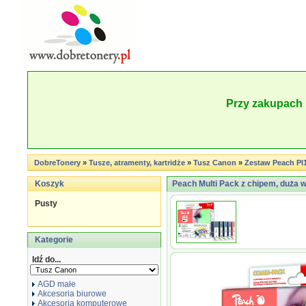
Przy zakupach 
DobreTonery
»
Tusze, atramenty, kartridże
»
Tusz Canon
»
Zestaw Peach PI
Koszyk
Peach Multi Pack z chipem, duża w
Pusty
Kategorie
Idź do...
AGD małe
Akcesoria biurowe
Akcesoria komputerowe