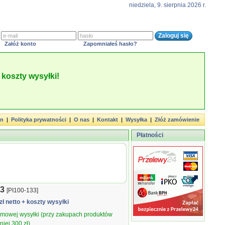
niedziela, 9. sierpnia 2026 r.
Załóż konto
Zapomniałeś hasło?
koszty wysyłki!
in
|
Polityka prywatności
|
O nas
|
Kontakt
|
Wysyłka
|
Złóż zamówienie
Płatności
33
[PI100-133]
zł netto
+ koszty wysyłki
armowej wysyłki (przy zakupach produktów
iej 300 zł).