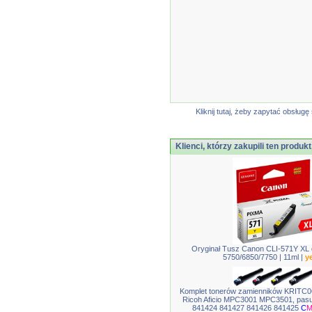
Kliknij tutaj, żeby zapytać obsłu
Klienci, którzy zakupili ten produkt
Oryginał Tusz Canon CLI-571Y XL
5750/6850/7750 | 11ml |
y
Komplet tonerów zamienników KRITC
Ricoh Aficio MPC3001 MPC3501, pasu
841424 841427 841426 841425
C