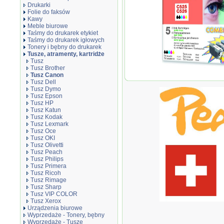
Drukarki
Folie do faksów
Kawy
Meble biurowe
Taśmy do drukarek etykiet
Taśmy do drukarek igłowych
Tonery i bębny do drukarek
Tusze, atramenty, kartridże
Tusz
Tusz Brother
Tusz Canon
Zestaw Peach PI100-
Tusz Dell
Tusz Dymo
Tusz Epson
Tusz HP
Tusz Katun
Tusz Kodak
Tusz Lexmark
Tusz Oce
Tusz OKI
Tusz Olivetti
Tusz Peach
Tusz Philips
Tusz Primera
Tusz Ricoh
Tusz Rimage
Tusz Sharp
Tusz VIP COLOR
Tusz Xerox
Urządzenia biurowe
Wyprzedaże - Tonery, bębny
Wyprzedaże - Tusze