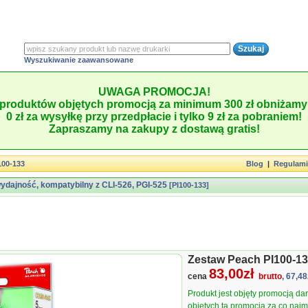
Wyszukiwanie zaawansowane
UWAGA PROMOCJA!
produktów objętych promocją za minimum 300 zł obniżamy 
0 zł za wysyłkę przy przedpłacie i tylko 9 zł za pobraniem!
Zapraszamy na zakupy z dostawą gratis!
100-133
Blog
|
Regulam
ydajność, kompatybilny z CLI-526, PGI-525
[PI100-133]
Zestaw Peach PI100-1
83,00zł
cena
brutto
, 67,48
Produkt jest objęty promocją d
objętych tą promocją za co najmn