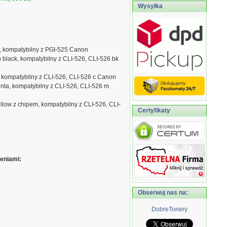
Wysyłka
, kompatybilny z PGI-525 Canon
 black, kompatybilny z CLI-526, CLI-526 bk
 kompatybilny z CLI-526, CLI-526 c Canon
ta, kompatybilny z CLI-526, CLI-526 m
llow z chipem, kompatybilny z CLI-526, CLI-
Certyfikaty
eniami:
Obserwuj nas na:
DobreTonery