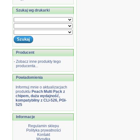
Szukaj wg drukarki
Producent
-
Zobacz inne produkty tego
producenta...
Powiadomienia
Informuj mnie o aktualizacjach
produktu
Peach Multi Pack z
chipem, duża wydajność,
kompatybilny z CLI-526, PGI-
525
Informacje
Regulamin sklepu
Polityka prywatności
Kontakt
Wysyłka