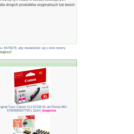
dla drogich produktów oryginalnych lub tanich
: 8475678, aby dowiedzieć się o inne tonery.
bujesz!
ginał Tusz Canon CLI-571M XL do Pixma MG-
5750/6850/7750 | 11ml |
magenta