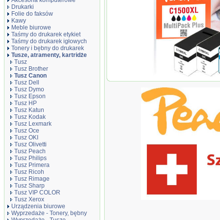
Akcesoria komputerowe
Drukarki
Folie do faksów
Kawy
Meble biurowe
Taśmy do drukarek etykiet
Taśmy do drukarek igłowych
Tonery i bębny do drukarek
Tusze, atramenty, kartridże
Tusz
Tusz Brother
Tusz Canon
Peach Combi Pack Plus
Tusz Dell
z PGI-1500 XL
Tusz Dymo
Tusz Epson
Tusz HP
Tusz Katun
Tusz Kodak
Tusz Lexmark
Tusz Oce
Tusz OKI
Tusz Olivetti
Tusz Peach
Tusz Philips
Tusz Primera
Tusz Ricoh
Tusz Rimage
Tusz Sharp
Tusz VIP COLOR
Tusz Xerox
Urządzenia biurowe
Wyprzedaże - Tonery, bębny