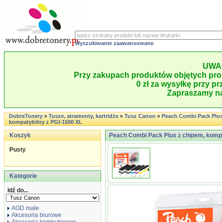
Wyszukiwanie zaawansowane
UWA
Przy zakupach produktów objętych pro
0 zł za wysyłkę przy pr
Zapraszamy na
DobreTonery
»
Tusze, atramenty, kartridże
»
Tusz Canon
»
Peach Combi Pack Plus
kompatybilny z PGI-1500 XL
Koszyk
Peach Combi Pack Plus z chipem, kompa
Pusty
Kategorie
Idź do...
AGD małe
Akcesoria biurowe