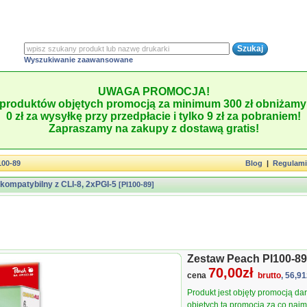
Wyszukiwanie zaawansowane
UWAGA PROMOCJA!
produktów objętych promocją za minimum 300 zł obniżamy 
0 zł za wysyłkę przy przedpłacie i tylko 9 zł za pobraniem!
Zapraszamy na zakupy z dostawą gratis!
100-89
Blog
|
Regulam
kompatybilny z CLI-8, 2xPGI-5
[PI100-89]
Zestaw Peach PI100-89
70,00zł
cena
brutto
, 56,91
Produkt jest objęty promocją d
objętych tą promocją za co najmn