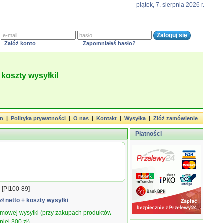
piątek, 7. sierpnia 2026 r.
Załóż konto
Zapomniałeś hasło?
koszty wysyłki!
in
|
Polityka prywatności
|
O nas
|
Kontakt
|
Wysyłka
|
Złóż zamówienie
Płatności
[PI100-89]
zł netto
+ koszty wysyłki
armowej wysyłki (przy zakupach produktów
iej 300 zł).