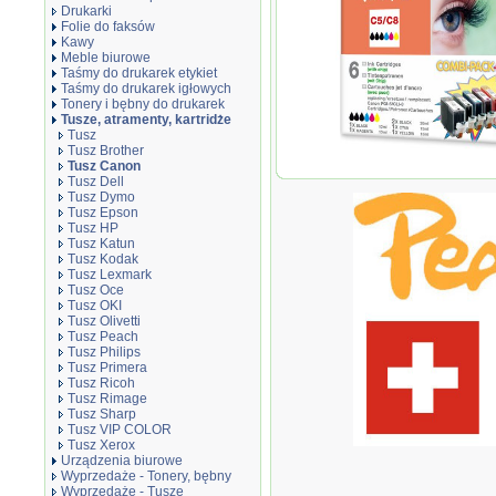
Drukarki
Folie do faksów
Kawy
Meble biurowe
Taśmy do drukarek etykiet
Taśmy do drukarek igłowych
Tonery i bębny do drukarek
Tusze, atramenty, kartridże
Tusz
Tusz Brother
Tusz Canon
Zestaw Peach PI100-89
Tusz Dell
Tusz Dymo
Tusz Epson
Tusz HP
Tusz Katun
Tusz Kodak
Tusz Lexmark
Tusz Oce
Tusz OKI
Tusz Olivetti
Tusz Peach
Tusz Philips
Tusz Primera
Tusz Ricoh
Tusz Rimage
Tusz Sharp
Tusz VIP COLOR
Tusz Xerox
Urządzenia biurowe
Wyprzedaże - Tonery, bębny
Wyprzedaże - Tusze