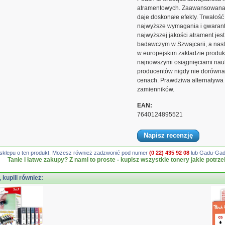
atramentowych. Zaawansowana t
daje doskonałe efekty. Trwałość
najwyższe wymagania i gwarantu
najwyższej jakości atrament j
badawczym w Szwajcarii, a nast
w europejskim zakładzie produk
najnowszymi osiągnięciami nauki
producentów nigdy nie dorówna,
cenach. Prawdziwa alternatywa 
zamienników.
EAN:
7640124895521
Napisz recenzję
gę sklepu o ten produkt. Możesz również zadzwonić pod numer
(0 22) 435 92 08
lub Gadu-Gadu
Tanie i łatwe zakupy? Z nami to proste - kupisz wszystkie tonery jakie potrze
, kupili również: