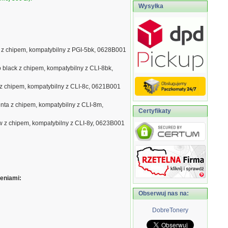
Wysyłka
 z chipem, kompatybilny z PGI-5bk, 0628B001
 black z chipem, kompatybilny z CLI-8bk,
z chipem, kompatybilny z CLI-8c, 0621B001
ta z chipem, kompatybilny z CLI-8m,
Certyfikaty
w z chipem, kompatybilny z CLI-8y, 0623B001
eniami:
Obserwuj nas na:
DobreTonery