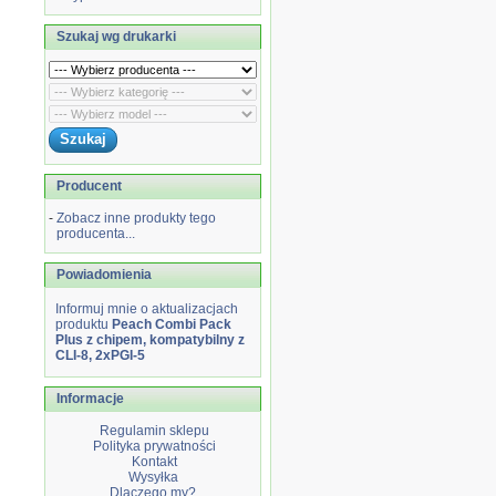
Szukaj wg drukarki
Producent
-
Zobacz inne produkty tego
producenta...
Powiadomienia
Informuj mnie o aktualizacjach
produktu
Peach Combi Pack
Plus z chipem, kompatybilny z
CLI-8, 2xPGI-5
Informacje
Regulamin sklepu
Polityka prywatności
Kontakt
Wysyłka
Dlaczego my?