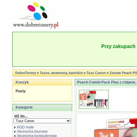
Przy zakupach 
DobreTonery
»
Tusze, atramenty, kartridże
»
Tusz Canon
»
Zestaw Peach PI
Koszyk
Peach Combi Pack Plus z chipem, 
Pusty
Kategorie
Idź do...
AGD małe
Akcesoria biurowe
Akcesoria komputerowe