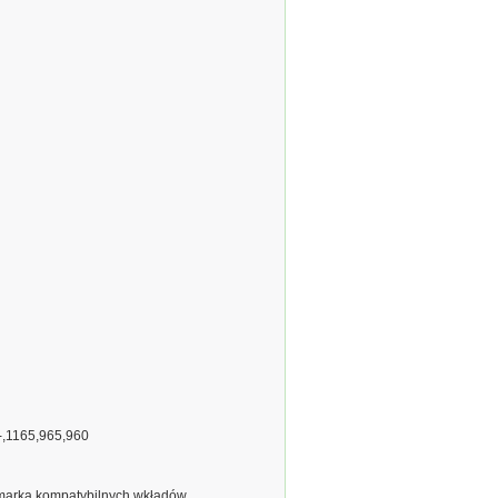
-,1165,965,960
marka kompatybilnych wkładów