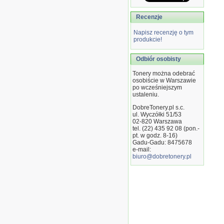
Recenzje
Napisz recenzję o tym
produkcie!
Odbiór osobisty
Tonery można odebrać
osobiście w Warszawie
po wcześniejszym
ustaleniu.
DobreTonery.pl s.c.
ul. Wyczółki 51/53
02-820
Warszawa
tel. (22) 435 92 08 (pon.-
pt. w godz. 8-16)
Gadu-Gadu: 8475678
e-mail:
biuro@dobretonery.pl