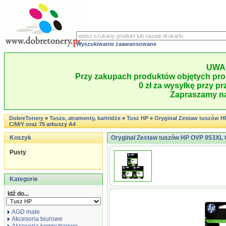
Wyszukiwanie zaawansowane
UWA
Przy zakupach produktów objętych pro
0 zł za wysyłkę przy pr
Zapraszamy na
DobreTonery
»
Tusze, atramenty, kartridże
»
Tusz HP
»
Oryginał Zestaw tuszów H
C/M/Y oraz 75 arkuszy A4
Koszyk
Oryginał Zestaw tuszów HP OVP 953XL 
Pusty
Kategorie
Idź do...
AGD małe
Akcesoria biurowe