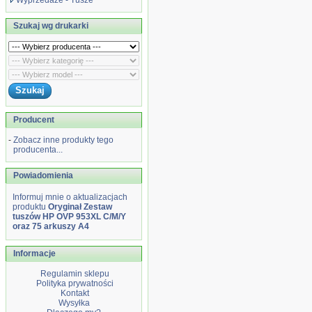
Wyprzedaże - Tusze
Szukaj wg drukarki
Producent
-
Zobacz inne produkty tego
producenta...
Powiadomienia
Informuj mnie o aktualizacjach
produktu
Oryginał Zestaw
tuszów HP OVP 953XL C/M/Y
oraz 75 arkuszy A4
Informacje
Regulamin sklepu
Polityka prywatności
Kontakt
Wysyłka