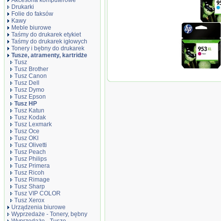
Akcesoria komputerowe
Drukarki
Folie do faksów
Kawy
Meble biurowe
Taśmy do drukarek etykiet
Taśmy do drukarek igłowych
Tonery i bębny do drukarek
Tusze, atramenty, kartridże
Tusz
Tusz Brother
Tusz Canon
Oryginał Zestaw tusz
Tusz Dell
oraz 75 arkuszy A4
Tusz Dymo
Tusz Epson
Tusz HP
Tusz Katun
Tusz Kodak
Tusz Lexmark
Tusz Oce
Tusz OKI
Tusz Olivetti
Tusz Peach
Tusz Philips
Tusz Primera
Tusz Ricoh
Tusz Rimage
Tusz Sharp
Tusz VIP COLOR
Tusz Xerox
Urządzenia biurowe
Wyprzedaże - Tonery, bębny