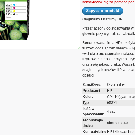
kontaktować się za pomocą poni
Zapytaj o produkt
Oryginalny tusz firmy HP.
Przeznaczony do stosowania w 
głównie przy wydrukach wizuali
Renomowana firma HP dołożyła w
Zestaw tuszów HP
tuszów, oddając tym samym w rę
/Y/K
wydruki o profesjonalnej jakości
użytkowania dostajemy realistyc
oraz stałą jakość druku. Wszyst
oryginalnych tuszów HP zapewn
obsługi.
Zam./Oryg.:
Oryginalny
Producent:
HP
Kolor:
CMYK (cyan, mage
Typ:
953XL
Ilość w
4 szt.
opakowaniu:
Technologia
atramentowa
druku:
Kompatybilne
HP OfficeJet Pro 