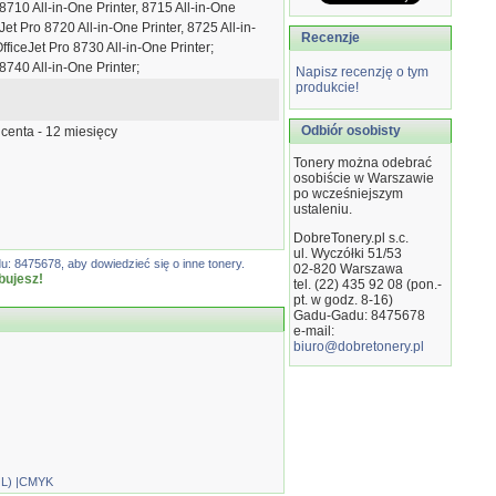
8710 All-in-One Printer, 8715 All-in-One
Jet Pro 8720 All-in-One Printer, 8725 All-in-
Recenzje
fficeJet Pro 8730 All-in-One Printer;
8740 All-in-One Printer;
Napisz recenzję o tym
produkcie!
Odbiór osobisty
centa - 12 miesięcy
Tonery można odebrać
osobiście w Warszawie
po wcześniejszym
ustaleniu.
DobreTonery.pl s.c.
ul. Wyczółki 51/53
: 8475678, aby dowiedzieć się o inne tonery.
02-820
Warszawa
bujesz!
tel. (22) 435 92 08 (pon.-
pt. w godz. 8-16)
Gadu-Gadu: 8475678
e-mail:
biuro@dobretonery.pl
OL) |CMYK