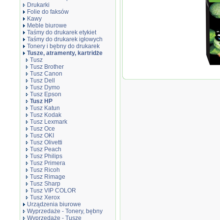
Drukarki
Folie do faksów
Kawy
Meble biurowe
Taśmy do drukarek etykiet
Taśmy do drukarek igłowych
Tonery i bębny do drukarek
Tusze, atramenty, kartridże
Tusz
Tusz Brother
Oryginał 
Tusz Canon
953XL C/M
Tusz Dell
Tusz Dymo
Tusz Epson
Tusz HP
Tusz Katun
Tusz Kodak
Tusz Lexmark
Tusz Oce
Tusz OKI
Tusz Olivetti
Tusz Peach
Tusz Philips
Tusz Primera
Tusz Ricoh
Tusz Rimage
Tusz Sharp
Tusz VIP COLOR
Tusz Xerox
Urządzenia biurowe
Wyprzedaże - Tonery, bębny
Wyprzedaże - Tusze