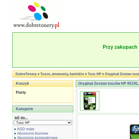
Przy zakupach 
DobreTonery
»
Tusze, atramenty, kartridże
»
Tusz HP
»
Oryginał Zestaw tus
Koszyk
Oryginał Zestaw tuszów HP 953XL
Pusty
Kategorie
Idź do...
AGD małe
Akcesoria biurowe
Akcesoria komputerowe