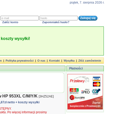
piątek, 7. sierpnia 2026 r.
Załóż konto
Zapomniałeś hasło?
koszty wysyłki!
in
|
Polityka prywatności
|
O nas
|
Kontakt
|
Wysyłka
|
Złóż zamówienie
Płatności
w HP 953XL C/M/Y/K
[3HZ52AE]
4,87zł netto
+ koszty wysyłki
TĘPNY.
ktu. Po więcej informacji prosimy