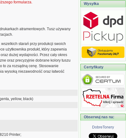
ższego formularza.
Wysyłka
drukarkach atramentowych. Tusz używany
zacjach.
szelkich starań przy produkcji swoich
ce użytkownika produkt, który zapewnia
 oraz dużej wydajności. Przez cały okres
zne oraz precyzyjnie dobrane kolory tuszu
ko to za rozsądną cenę. Stosowanie
Certyfikaty
ia wysoką niezawodność oraz łatwość
nta, yellow, black)
Obserwuj nas na:
DobreTonery
8210 Printer;