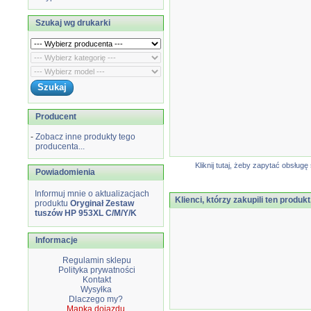
Szukaj wg drukarki
Producent
-
Zobacz inne produkty tego
producenta...
Kliknij tutaj, żeby zapytać obsłu
Powiadomienia
Informuj mnie o aktualizacjach
Klienci, którzy zakupili ten produkt
produktu
Oryginał Zestaw
tuszów HP 953XL C/M/Y/K
Informacje
Regulamin sklepu
Polityka prywatności
Kontakt
Wysyłka
Dlaczego my?
Mapka dojazdu