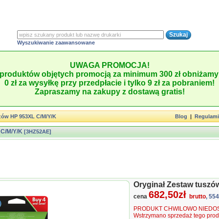
Wyszukiwanie zaawansowane
UWAGA PROMOCJA!
produktów objętych promocją za minimum 300 zł obniżamy 
0 zł za wysyłkę przy przedpłacie i tylko 9 zł za pobraniem!
Zapraszamy na zakupy z dostawą gratis!
zów HP 953XL C/M/Y/K
Blog
|
Regulam
 C/M/Y/K
[3HZ52AE]
Oryginał Zestaw tuszó
682,50zł
cena
brutto
, 55
PRODUKT CHWILOWO NIEDOS
Wstrzymano sprzedaż tego produ