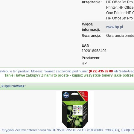
urządzenia:
HP OfficeJet Pro 
Printer, HP Office
One Printer, HP O
HP OfficeJet Pro 
Więcej
www.hp.pl
informacji:
Gwarancja:
Gwarancja produ
EAN:
192018958401
Producent:
HP
gę sklepu o ten produkt. Możesz również zadzwonić pod numer
(0 22) 435 92 08
lub Gadu-Gadu
Tanie i łatwe zakupy? Z nami to proste - kupisz wszystkie tonery jakie potrze
, kupili również:
Oryginał Zestaw czterech tuszów HP 950XL/951XL do OJ 8100/8600 | 2300(BK), 1500(C