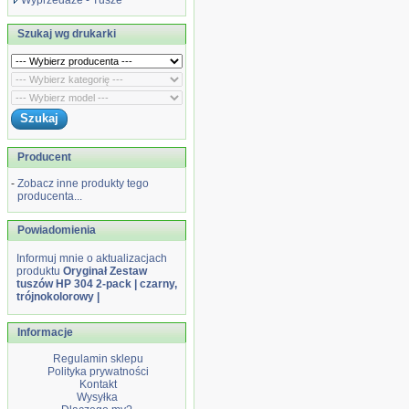
Wyprzedaże - Tusze
Szukaj wg drukarki
Producent
-
Zobacz inne produkty tego
producenta...
Powiadomienia
Informuj mnie o aktualizacjach
produktu
Oryginał Zestaw
tuszów HP 304 2-pack | czarny,
trójnokolorowy |
Informacje
Regulamin sklepu
Polityka prywatności
Kontakt
Wysyłka