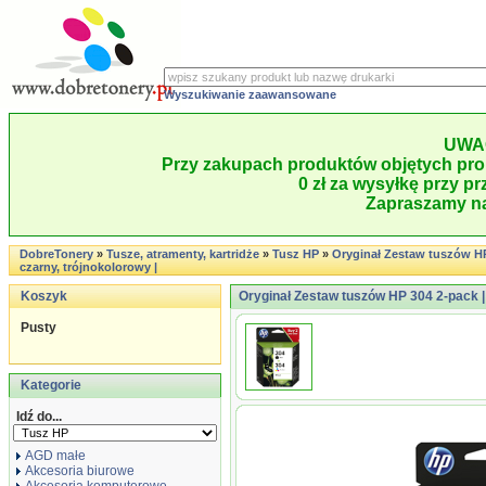
Wyszukiwanie zaawansowane
UWA
Przy zakupach produktów objętych pro
0 zł za wysyłkę przy pr
Zapraszamy na
DobreTonery
»
Tusze, atramenty, kartridże
»
Tusz HP
»
Oryginał Zestaw tuszów HP
czarny, trójnokolorowy |
Koszyk
Oryginał Zestaw tuszów HP 304 2-pack | 
Pusty
Kategorie
Idź do...
AGD małe
Akcesoria biurowe