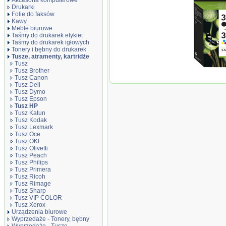
Akcesoria komputerowe
Drukarki
Folie do faksów
Kawy
Meble biurowe
Taśmy do drukarek etykiet
Taśmy do drukarek igłowych
Tonery i bębny do drukarek
Tusze, atramenty, kartridże
Tusz
Tusz Brother
Oryginał Zesta
Tusz Canon
2-pack | czarny,
Tusz Dell
Tusz Dymo
Tusz Epson
Tusz HP
Tusz Katun
Tusz Kodak
Tusz Lexmark
Tusz Oce
Tusz OKI
Tusz Olivetti
Tusz Peach
Tusz Philips
Tusz Primera
Tusz Ricoh
Tusz Rimage
Tusz Sharp
Tusz VIP COLOR
Tusz Xerox
Urządzenia biurowe
Wyprzedaże - Tonery, bębny