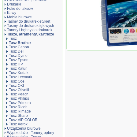
Akcesoria komputerowe
Drukarki
Folie do faksów
Kawy
Meble biurowe
Taśmy do drukarek etykiet
Taśmy do drukarek igłowych
Tonery i bębny do drukarek
Tusze, atramenty, kartridże
Tusz
Tusz Brother
Tusz Canon
Oryginał Zestaw tus
Tusz Dell
J315W/515W | CMYK
Tusz Dymo
Tusz Epson
Tusz HP
Tusz Katun
Tusz Kodak
Tusz Lexmark
Tusz Oce
Tusz OKI
Tusz Olivetti
Tusz Peach
Tusz Philips
Tusz Primera
Tusz Ricoh
Tusz Rimage
Tusz Sharp
Tusz VIP COLOR
Tusz Xerox
Urządzenia biurowe
Wyprzedaże - Tonery, bębny