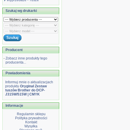
Wyprzedaże - Tusze
Szukaj wg drukarki
Producent
-
Zobacz inne produkty tego
producenta...
Powiadomienia
Informuj mnie o aktualizacjach
produktu
Oryginał Zestaw
tuszów Brother do DCP-
J315W/515W | CMYK
Informacje
Regulamin sklepu
Polityka prywatności
Kontakt
Wysyłka