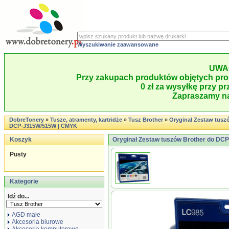
Wyszukiwanie zaawansowane
UWA
Przy zakupach produktów objętych pro
0 zł za wysyłkę przy pr
Zapraszamy na
DobreTonery
»
Tusze, atramenty, kartridże
»
Tusz Brother
»
Oryginał Zestaw tusz
DCP-J315W/515W | CMYK
Koszyk
Oryginał Zestaw tuszów Brother do D
Pusty
Kategorie
Idź do...
AGD małe
Akcesoria biurowe