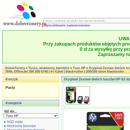
Wyszukiwanie zaawansowane
UWA
Przy zakupach produktów objętych pro
0 zł za wysyłkę przy pr
Zapraszamy na
DobreTonery
»
Tusze, atramenty, kartridże
»
Tusz HP
»
Oryginał Zestaw dwóch tu
7640, OfficeJet 200 250 5740 | 4 i 4,5ml | black+color | 200/165 stron black/color
Koszyk
Oryginał Zestaw dwóch tuszów HP 62 do 
Pusty
Kategorie
Idź do...
AGD małe
Akcesoria biurowe