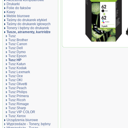
Akcesoria komputerowe
Drukarki
Folie do faksów
Kawy
Meble biurowe
Taśmy do drukarek etykiet
Taśmy do drukarek igłowych
Tonery i bębny do drukarek
Tusze, atramenty, kartridże
Tusz
Tusz Brother
Tusz Canon
Oryginał Zestaw dwóch t
Tusz Dell
5540 5640 7640, OfficeJet 2
Tusz Dymo
Tusz Epson
Tusz HP
Tusz Katun
Tusz Kodak
Tusz Lexmark
Tusz Oce
Tusz OKI
Tusz Olivetti
Tusz Peach
Tusz Philips
Tusz Primera
Tusz Ricoh
Tusz Rimage
Tusz Sharp
Tusz VIP COLOR
Tusz Xerox
Urządzenia biurowe
Wyprzedaże - Tonery, bębny