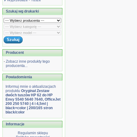
Wyprzedaże - Tusze
Szukaj wg drukarki
Producent
-
Zobacz inne produkty tego
producenta...
Powiadomienia
Informuj mnie o aktualizacjach
produktu
Oryginał Zestaw
dwóch tuszów HP 62 do HP
Envy 5540 5640 7640, OfficeJet
200 250 5740 | 4 i 4,5ml |
black+color | 200/165 stron
black/color
Informacje
Regulamin sklepu