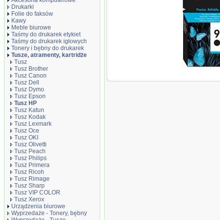
Akcesoria komputerowe
Drukarki
Folie do faksów
Kawy
Meble biurowe
Taśmy do drukarek etykiet
Taśmy do drukarek igłowych
Tonery i bębny do drukarek
Tusze, atramenty, kartridże
Tusz
Tusz Brother
Oryginał Tusz HP
Tusz Canon
czarny black
Tusz Dell
Tusz Dymo
Tusz Epson
Tusz HP
Tusz Katun
Tusz Kodak
Tusz Lexmark
Tusz Oce
Tusz OKI
Tusz Olivetti
Tusz Peach
Tusz Philips
Tusz Primera
Tusz Ricoh
Tusz Rimage
Tusz Sharp
Tusz VIP COLOR
Tusz Xerox
Urządzenia biurowe
Wyprzedaże - Tonery, bębny