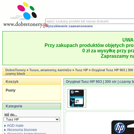
Wyszukiwanie zaawansowane
UWA
Przy zakupach produktów objętych pro
0 zł za wysyłkę przy pr
Zapraszamy na
DobreTonery
»
Tusze, atramenty, kartridże
»
Tusz HP
»
Oryginał Tusz HP 903 | 300 s
czarny black
Koszyk
Oryginał Tusz HP 903 | 300 str | czarny 
Pusty
Kategorie
Idź do...
AGD małe
Akcesoria biurowe