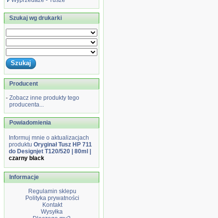
Wyprzedaże - Tusze
Szukaj wg drukarki
Producent
-
Zobacz inne produkty tego
producenta...
Powiadomienia
Informuj mnie o aktualizacjach
produktu
Oryginał Tusz HP 711
do Designjet T120/520 | 80ml |
czarny black
Informacje
Regulamin sklepu
Polityka prywatności
Kontakt
Wysyłka