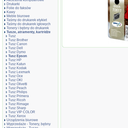
Akcesoria komputerowe
Drukarki
Folie do faksów
Kawy
Meble biurowe
Taśmy do drukarek etykiet
Taśmy do drukarek igłowych
Tonery i bębny do drukarek
Tusze, atramenty, kartridże
Tusz
Tusz Brother
Tusz Canon
Oryginał Tu
Tusz Dell
T0611 do DX
Tusz Dymo
3800/3850/42
Tusz Epson
68/88 | 8ml |
Tusz HP
Tusz Katun
Tusz Kodak
Tusz Lexmark
Tusz Oce
Tusz OKI
Tusz Olivetti
Tusz Peach
Tusz Philips
Tusz Primera
Tusz Ricoh
Tusz Rimage
Tusz Sharp
Tusz VIP COLOR
Tusz Xerox
Urządzenia biurowe
Wyprzedaże - Tonery, bębny