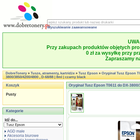
Wyszukiwanie zaawansowane
UWA
Przy zakupach produktów objętych pro
0 zł za wysyłkę przy pr
Zapraszamy na
DobreTonery
»
Tusze, atramenty, kartridże
»
Tusz Epson
»
Oryginał Tusz Epson T
3800/3850/4200/4800 , D-68/88 | 8ml | czarny black
Koszyk
Oryginał Tusz Epson T0611 do DX-3800/38
Pusty
Kategorie
Idź do...
AGD małe
Akcesoria biurowe