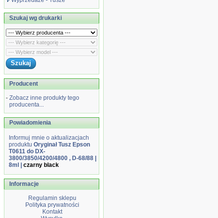
Wyprzedaże - Tusze
Szukaj wg drukarki
Producent
-
Zobacz inne produkty tego
producenta...
Powiadomienia
Informuj mnie o aktualizacjach
produktu
Oryginał Tusz Epson
T0611 do DX-
3800/3850/4200/4800 , D-68/88 |
8ml |
czarny black
Informacje
Regulamin sklepu
Polityka prywatności
Kontakt