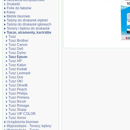
Akcesoria komputerowe
Drukarki
Folie do faksów
Kawy
Meble biurowe
Taśmy do drukarek etykiet
Taśmy do drukarek igłowych
Tonery i bębny do drukarek
Tusze, atramenty, kartridże
Tusz
Tusz Brother
Oryginał Tusz E
Tusz Canon
Tusz Dell
Tusz Dymo
Tusz Epson
Tusz HP
Tusz Katun
Tusz Kodak
Tusz Lexmark
Tusz Oce
Tusz OKI
Tusz Olivetti
Tusz Peach
Tusz Philips
Tusz Primera
Tusz Ricoh
Tusz Rimage
Tusz Sharp
Tusz VIP COLOR
Tusz Xerox
Urządzenia biurowe
Wyprzedaże - Tonery, bębny