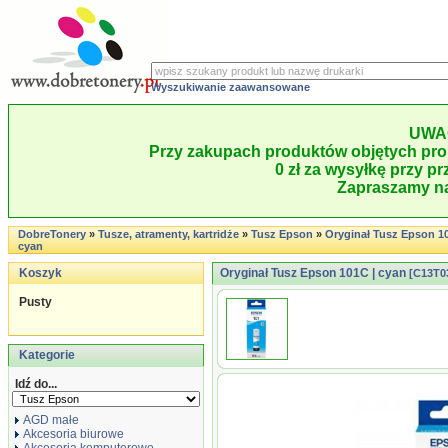
Wyszukiwanie zaawansowane
UWA
Przy zakupach produktów objętych pro
0 zł za wysyłkę przy pr
Zapraszamy na
DobreTonery
»
Tusze, atramenty, kartridże
»
Tusz Epson
»
Oryginał Tusz Epson 10
cyan
Koszyk
Oryginał Tusz Epson 101C | cyan
[C13T0
Pusty
Kategorie
Idź do...
AGD małe
Akcesoria biurowe