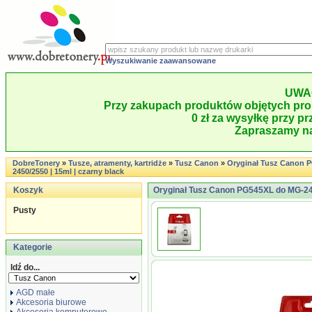
Wyszukiwanie zaawansowane
UWA
Przy zakupach produktów objętych pro
0 zł za wysyłkę przy pr
Zapraszamy na
DobreTonery
»
Tusze, atramenty, kartridże
»
Tusz Canon
»
Oryginał Tusz Canon 
2450/2550 | 15ml | czarny black
Koszyk
Oryginał Tusz Canon PG545XL do MG-245
Pusty
Kategorie
Idź do...
AGD małe
Akcesoria biurowe