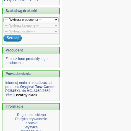
Wyprzedaże - Tusze
Szukaj wg drukarki
Producent
-
Zobacz inne produkty tego
producenta...
Powiadomienia
Informuj mnie o aktualizacjach
produktu
Oryginał Tusz Canon
PG545XL do MG-2450/2550 |
15ml |
czarny black
Informacje
Regulamin sklepu
Polityka prywatności
Kontakt
Wysyłka