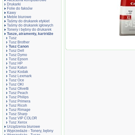
Akcesoria komputerowe
Drukarki
Folie do faksów
Kawy
Meble biurowe
Taśmy do drukarek etykiet
Taśmy do drukarek igłowych
Tonery i bębny do drukarek
Tusze, atramenty, kartridże
Tusz
Tusz Brother
Oryginał Tusz 
Tusz Canon
MG-2450/2550 | 
Tusz Dell
black
Tusz Dymo
Tusz Epson
Tusz HP
Tusz Katun
Tusz Kodak
Tusz Lexmark
Tusz Oce
Tusz OKI
Tusz Olivetti
Tusz Peach
Tusz Philips
Tusz Primera
Tusz Ricoh
Tusz Rimage
Tusz Sharp
Tusz VIP COLOR
Tusz Xerox
Urządzenia biurowe
Wyprzedaże - Tonery, bębny