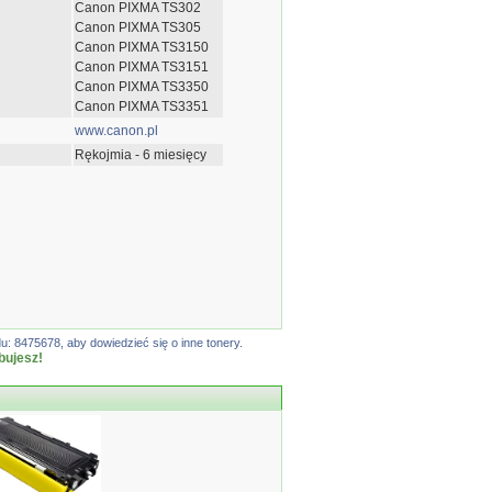
Canon PIXMA TS302
Canon PIXMA TS305
Canon PIXMA TS3150
Canon PIXMA TS3151
Canon PIXMA TS3350
Canon PIXMA TS3351
www.canon.pl
Rękojmia - 6 miesięcy
: 8475678, aby dowiedzieć się o inne tonery.
bujesz!