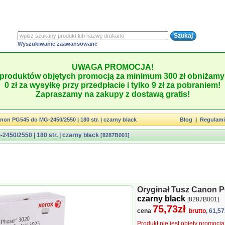
Wyszukiwanie zaawansowane
UWAGA PROMOCJA!
produktów objętych promocją za minimum 300 zł obniżamy 
0 zł za wysyłkę przy przedpłacie i tylko 9 zł za pobraniem!
Zapraszamy na zakupy z dostawą gratis!
non PG545 do MG-2450/2550 | 180 str. | czarny black
Blog
|
Regulam
450/2550 | 180 str. | czarny black
[8287B001]
Oryginał Tusz Canon PG
czarny black
[8287B001]
75,73zł
cena
brutto
, 61,57
Produkt nie jest objęty promocj