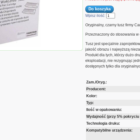
Wpisz ilość:
Oryginalny, czarny tusz firmy C
Przeznaczony do stosowania w 
Tusz jest specjalnie zaprojekto
jakość obrazu i najwyższą nie
usz Canon PG545 do MG-
Produkt dla tych, którzy dużo d
 180 str. | czarny black
eksploatacji, nie rezygnując je
dostępnych tylko dla oryginaln
Zam./Oryg.:
Producent:
Kolor:
Typ:
Ilość w opakowaniu:
Wydajność (przy 5% pokryciu 
Technologia druku:
Kompatybilne urządzenia: