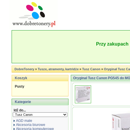
Przy zakupach 
DobreTonery
»
Tusze, atramenty, kartridże
»
Tusz Canon
»
Oryginał Tusz Ca
Koszyk
Oryginał Tusz Canon PG545 do MG-2
Pusty
Kategorie
Idź do...
AGD małe
Akcesoria biurowe
Akcesoria komputerowe