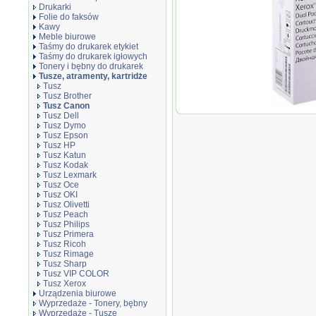
Drukarki
Folie do faksów
Kawy
Meble biurowe
Taśmy do drukarek etykiet
Taśmy do drukarek igłowych
Tonery i bębny do drukarek
Tusze, atramenty, kartridże
Tusz
Tusz Brother
Tusz Canon
Oryginał T
Tusz Dell
2450/2550 |
Tusz Dymo
Tusz Epson
Tusz HP
Tusz Katun
Tusz Kodak
Tusz Lexmark
Tusz Oce
Tusz OKI
Tusz Olivetti
Tusz Peach
Tusz Philips
Tusz Primera
Tusz Ricoh
Tusz Rimage
Tusz Sharp
Tusz VIP COLOR
Tusz Xerox
Urządzenia biurowe
Wyprzedaże - Tonery, bębny
Wyprzedaże - Tusze