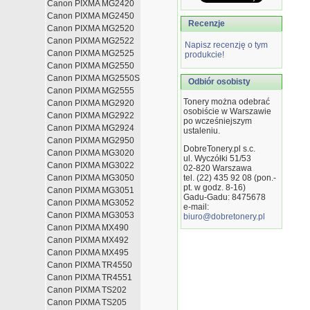
Canon PIXMA MG2420
Canon PIXMA MG2450
Recenzje
Canon PIXMA MG2520
Canon PIXMA MG2522
Napisz recenzję o tym
Canon PIXMA MG2525
produkcie!
Canon PIXMA MG2550
Canon PIXMA MG2550S
Odbiór osobisty
Canon PIXMA MG2555
Tonery można odebrać
Canon PIXMA MG2920
osobiście w Warszawie
Canon PIXMA MG2922
po wcześniejszym
Canon PIXMA MG2924
ustaleniu.
Canon PIXMA MG2950
DobreTonery.pl s.c.
Canon PIXMA MG3020
ul. Wyczółki 51/53
Canon PIXMA MG3022
02-820
Warszawa
Canon PIXMA MG3050
tel. (22) 435 92 08 (pon.-
pt. w godz. 8-16)
Canon PIXMA MG3051
Gadu-Gadu: 8475678
Canon PIXMA MG3052
e-mail:
Canon PIXMA MG3053
biuro@dobretonery.pl
Canon PIXMA MX490
Canon PIXMA MX492
Canon PIXMA MX495
Canon PIXMA TR4550
Canon PIXMA TR4551
Canon PIXMA TS202
Canon PIXMA TS205