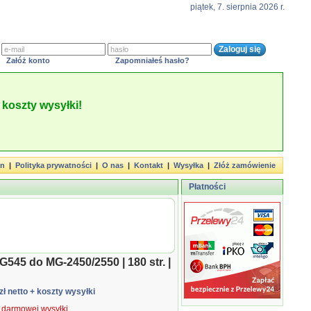
piątek, 7. sierpnia 2026 r.
Załóż konto
Zapomniałeś hasło?
koszty wysyłki!
in
|
Polityka prywatności
|
O nas
|
Kontakt
|
Wysyłka
|
Złóż zamówienie
Płatności
545 do MG-2450/2550 | 180 str. |
zł netto
+ koszty wysyłki
ą darmowej wysyłki.