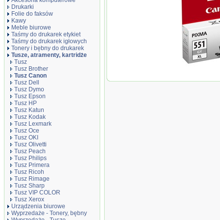
Akcesoria komputerowe
Drukarki
Folie do faksów
Kawy
Meble biurowe
Taśmy do drukarek etykiet
Taśmy do drukarek igłowych
Tonery i bębny do drukarek
Tusze, atramenty, kartridże
Tusz
Tusz Brother
Oryginał Tusz 
Tusz Canon
CLI551GYXL do 
Tusz Dell
11ml | grey
Tusz Dymo
Tusz Epson
Tusz HP
Tusz Katun
Tusz Kodak
Tusz Lexmark
Tusz Oce
Tusz OKI
Tusz Olivetti
Tusz Peach
Tusz Philips
Tusz Primera
Tusz Ricoh
Tusz Rimage
Tusz Sharp
Tusz VIP COLOR
Tusz Xerox
Urządzenia biurowe
Wyprzedaże - Tonery, bębny