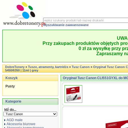
Wyszukiwanie zaawansowane
UWA
Przy zakupach produktów objętych pro
0 zł za wysyłkę przy pr
Zapraszamy na
DobreTonery
»
Tusze, atramenty, kartridże
»
Tusz Canon
»
Oryginał Tusz Canon 
5450/6350 | 11ml | grey
Koszyk
Oryginał Tusz Canon CLI551GYXL do MG-
Pusty
Kategorie
Idź do...
AGD małe
Akcesoria biurowe