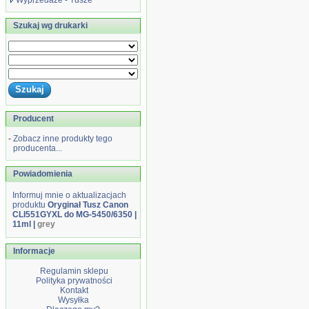
Wyprzedaże - Tusze
Szukaj wg drukarki
Producent
-
Zobacz inne produkty tego
producenta...
Powiadomienia
Informuj mnie o aktualizacjach
produktu
Oryginał Tusz Canon
CLI551GYXL do MG-5450/6350 |
11ml |
grey
Informacje
Regulamin sklepu
Polityka prywatności
Kontakt
Wysyłka