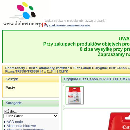
Wyszukiwanie zaawansowane
UWA
Przy zakupach produktów objętych pro
0 zł za wysyłkę przy pr
Zapraszamy na
DobreTonery
»
Tusze, atramenty, kartridże
»
Tusz Canon
»
Oryginał Tusz Canon 
Pixma TR7550/TR8550 | 4 x 11,7ml | CMYK
Koszyk
Oryginał Tusz Canon CLI-581 XXL CMYK
Pusty
Kategorie
Idź do...
AGD małe
Akcesoria biurowe