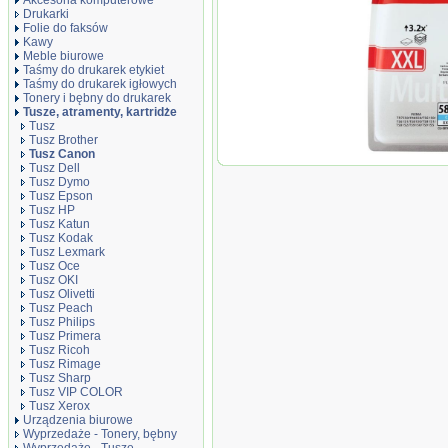
Akcesoria komputerowe
Drukarki
Folie do faksów
Kawy
Meble biurowe
Taśmy do drukarek etykiet
Taśmy do drukarek igłowych
Tonery i bębny do drukarek
Tusze, atramenty, kartridże
Tusz
Tusz Brother
Tusz Canon
Oryginał Tusz Can
Tusz Dell
CMYK do Pixma TR
Tusz Dymo
11,7ml | CMYK
Tusz Epson
Tusz HP
Tusz Katun
Tusz Kodak
Tusz Lexmark
Tusz Oce
Tusz OKI
Tusz Olivetti
Tusz Peach
Tusz Philips
Tusz Primera
Tusz Ricoh
Tusz Rimage
Tusz Sharp
Tusz VIP COLOR
Tusz Xerox
Urządzenia biurowe
Wyprzedaże - Tonery, bębny