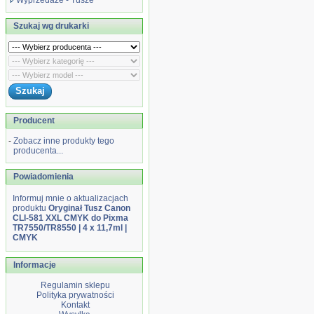
Wyprzedaże - Tusze
Szukaj wg drukarki
Producent
-
Zobacz inne produkty tego
producenta...
Powiadomienia
Informuj mnie o aktualizacjach
produktu
Oryginał Tusz Canon
CLI-581 XXL CMYK do Pixma
TR7550/TR8550 | 4 x 11,7ml |
CMYK
Informacje
Regulamin sklepu
Polityka prywatności
Kontakt