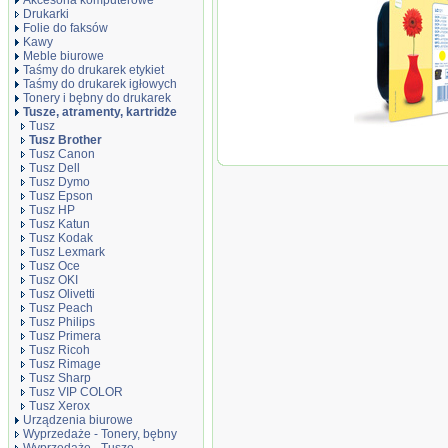
Akcesoria komputerowe
Drukarki
Folie do faksów
Kawy
Meble biurowe
Taśmy do drukarek etykiet
Taśmy do drukarek igłowych
Tonery i bębny do drukarek
Tusze, atramenty, kartridże
Tusz
Tusz Brother
Oryginał Tusz B
Tusz Canon
DCPJ552DW/MF
Tusz Dell
yellow 300str
Tusz Dymo
Tusz Epson
Tusz HP
Tusz Katun
Tusz Kodak
Tusz Lexmark
Tusz Oce
Tusz OKI
Tusz Olivetti
Tusz Peach
Tusz Philips
Tusz Primera
Tusz Ricoh
Tusz Rimage
Tusz Sharp
Tusz VIP COLOR
Tusz Xerox
Urządzenia biurowe
Wyprzedaże - Tonery, bębny