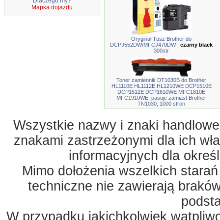
Dlaczego my?
Mapka dojazdu
Oryginał Tusz Brother do
DCPJ552DW/MFCJ470DW |
czarny black
300str
Toner zamiennik DT1030B do Brother
HL1110E HL1112E HL1210WE DCP1510E
DCP1512E DCP1610WE MFC1810E
MFC1910WE, pasuje zamiast Brother
TN1030, 1000 stron
Wszystkie nazwy i znaki handlowe 
znakami zastrzeżonymi dla ich właś
informacyjnych dla okreś
Mimo dołożenia wszelkich starań
techniczne nie zawierają braków
podst
W przypadku jakichkolwiek wątpliw