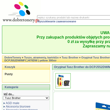
Wyszukiwanie zaawansowane
UWA
Przy zakupach produktów objętych pro
0 zł za wysyłkę przy pr
Zapraszamy na
DobreTonery
»
Tusze, atramenty, kartridże
»
Tusz Brother
»
Oryginał Tusz Brother
DCPJ552DW/MFCJ470DW | yellow 300str
Koszyk
Oryginał Tusz Brother do DCPJ552DW/M
Pusty
Kategorie
Idź do...
AGD małe
Akcesoria biurowe