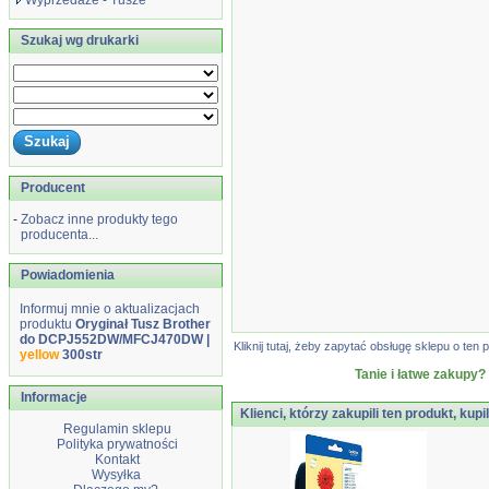
Wyprzedaże - Tusze
Szukaj wg drukarki
Producent
-
Zobacz inne produkty tego
producenta...
Powiadomienia
Informuj mnie o aktualizacjach
produktu
Oryginał Tusz Brother
do DCPJ552DW/MFCJ470DW |
Kliknij tutaj, żeby zapytać obsługę sklepu o t
yellow
300str
Tanie i łatwe zakupy?
Informacje
Klienci, którzy zakupili ten produkt, kupi
Regulamin sklepu
Polityka prywatności
Kontakt
Wysyłka