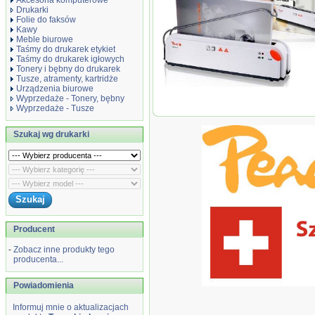
Akcesoria komputerowe
Drukarki
Folie do faksów
Kawy
Meble biurowe
Taśmy do drukarek etykiet
Taśmy do drukarek igłowych
Tonery i bębny do drukarek
Tusze, atramenty, kartridże
Urządzenia biurowe
Termobindownica Peach A4 Thermal Bi
Wyprzedaże - Tonery, bębny
Opus, białe, 4 x 5...
Wyprzedaże - Tusze
Szukaj wg drukarki
Producent
-
Zobacz inne produkty tego
producenta...
Powiadomienia
Informuj mnie o aktualizacjach