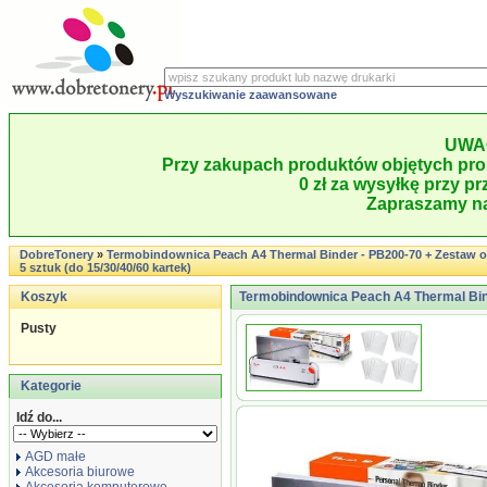
Wyszukiwanie zaawansowane
UWA
Przy zakupach produktów objętych pro
0 zł za wysyłkę przy pr
Zapraszamy na
DobreTonery
»
Termobindownica Peach A4 Thermal Binder - PB200-70 + Zestaw ok
5 sztuk (do 15/30/40/60 kartek)
Koszyk
Termobindownica Peach A4 Thermal Binde
Pusty
Kategorie
Idź do...
AGD małe
Akcesoria biurowe