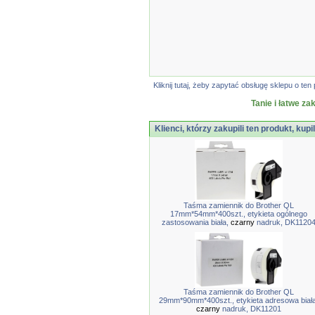
Kliknij tutaj, żeby zapytać obsługę sklepu o 
Tanie i łatwe za
Klienci, którzy zakupili ten produkt, kupi
Taśma zamiennik do Brother QL
17mm*54mm*400szt., etykieta ogólnego
zastosowania biała,
czarny
nadruk, DK1120
Taśma zamiennik do Brother QL
29mm*90mm*400szt., etykieta adresowa biała
czarny
nadruk, DK11201