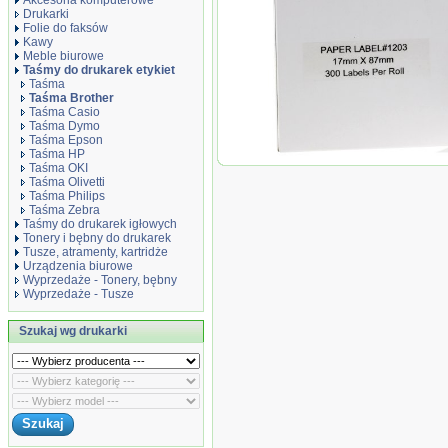
Akcesoria komputerowe
Drukarki
Folie do faksów
Kawy
Meble biurowe
Taśmy do drukarek etykiet
Taśma
Taśma Brother
Taśma Casio
Taśma Dymo
Taśma Epson
Taśma HP
Taśma zamiennik DK11.203
Taśma OKI
Taśma Olivetti
Taśma Philips
Taśma Zebra
Taśmy do drukarek igłowych
Tonery i bębny do drukarek
Tusze, atramenty, kartridże
Urządzenia biurowe
Wyprzedaże - Tonery, bębny
Wyprzedaże - Tusze
Szukaj wg drukarki