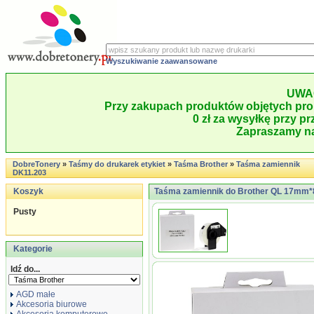
Wyszukiwanie zaawansowane
UWA
Przy zakupach produktów objętych pro
0 zł za wysyłkę przy pr
Zapraszamy na
DobreTonery
»
Taśmy do drukarek etykiet
»
Taśma Brother
»
Taśma zamiennik
DK11.203
Koszyk
Taśma zamiennik do Brother QL 17mm*87m
Pusty
Kategorie
Idź do...
AGD małe
Akcesoria biurowe