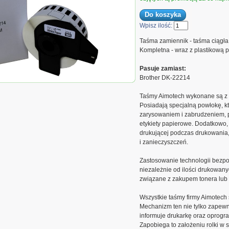
Wpisz ilość:
Taśma zamiennik - taśma ciągła
Kompletna - wraz z plastikową 
Pasuje zamiast:
Brother DK-22214
2.214
Taśmy Aimotech wykonane są z w
Posiadają specjalną powłokę, k
zarysowaniem i zabrudzeniem, pr
etykiety papierowe. Dodatkowo,
drukującej podczas drukowania,
i zanieczyszczeń.
Zastosowanie technologii bezpo
niezależnie od ilości drukowanyc
związane z zakupem tonera lub 
Wszystkie taśmy firmy Aimotech
Mechanizm ten nie tylko zapewni
informuje drukarkę oraz oprogr
Zapobiega to założeniu rolki w