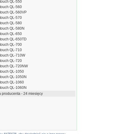
-touch QL-550
-touch QL-560
-touch QL-560VP
-touch QL-570
-touch QL-580
-touch QL-580N
-touch QL-650
-touch QL-650TD
-touch QL-700
-touch QL-710
-touch QL-710W
-touch QL-720
-touch QL-720NW
-touch QL-1050
-touch QL-1050N
-touch QL-1060
-touch QL-1060N
 producenta - 24 miesięcy