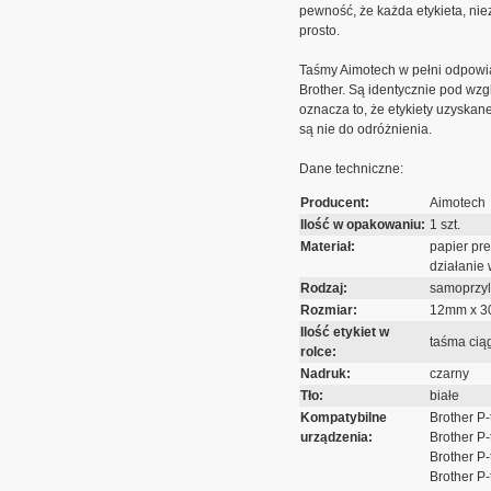
pewność, że każda etykieta, nie
prosto.
Taśmy Aimotech w pełni odpowi
Brother. Są identycznie pod wz
oznacza to, że etykiety uzyskan
są nie do odróżnienia.
Dane techniczne:
Producent:
Aimotech
Ilość w opakowaniu:
1 szt.
Materiał:
papier pr
działanie 
Rodzaj:
samoprzy
Rozmiar:
12mm x 3
Ilość etykiet w
taśma cią
rolce:
Nadruk:
czarny
Tło:
białe
Kompatybilne
Brother P
urządzenia:
Brother P
Brother P
Brother P