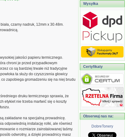
Wysyłka
 biała, czarny nadruk, 12mm x 30.48m.
prowadnicą.
ysokiej jakości papieru termicznego.
tóra chroni je przed przypadkowym
Certyfikaty
zez co są bardziej trwałe niż tradycyjne
 powłoka ta służy do czyszczenia głowicy
 co zapobiega gromadzeniu się na niej brudu
średniego druku termicznego sprawia, że
h etykiet nie trzeba martwić się o koszty
tuszu.
Obserwuj nas na:
 są zakładane na specjalną prowadnicę.
a odpowiednią instalację rolki, ale również
DobreTonery
amowanie o rozmiarze zainstalowanej taśmy.
 sposób odwrotny, a dzięki prowadnicy masz