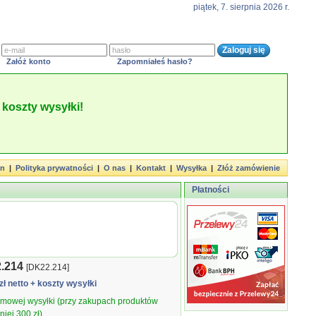
piątek, 7. sierpnia 2026 r.
Załóż konto
Zapomniałeś hasło?
koszty wysyłki!
in
|
Polityka prywatności
|
O nas
|
Kontakt
|
Wysyłka
|
Złóż zamówienie
Płatności
.214
[DK22.214]
zł netto
+ koszty wysyłki
armowej wysyłki (przy zakupach produktów
iej 300 zł).