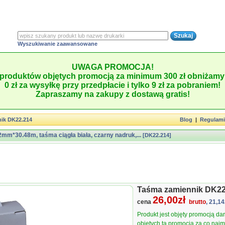
Wyszukiwanie zaawansowane
UWAGA PROMOCJA!
produktów objętych promocją za minimum 300 zł obniżamy 
0 zł za wysyłkę przy przedpłacie i tylko 9 zł za pobraniem!
Zapraszamy na zakupy z dostawą gratis!
ik DK22.214
Blog
|
Regulam
mm*30.48m, taśma ciągła biała, czarny nadruk,...
[DK22.214]
Taśma zamiennik DK22
26,00zł
cena
brutto
, 21,14
Produkt jest objęty promocją d
objętych tą promocją za co najmn