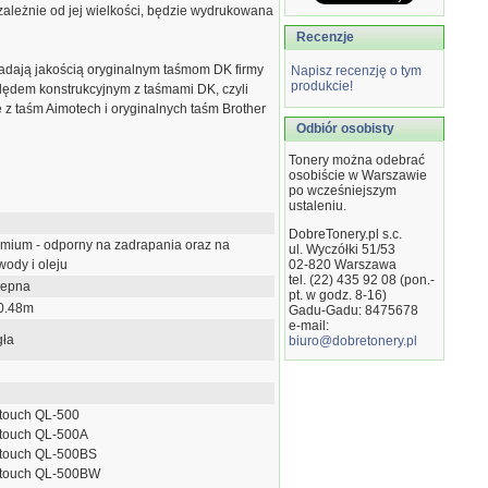
zależnie od jej wielkości, będzie wydrukowana
Recenzje
adają jakością oryginalnym taśmom DK firmy
Napisz recenzję o tym
produkcie!
ględem konstrukcyjnym z taśmami DK, czyli
e z taśm Aimotech i oryginalnych taśm Brother
Odbiór osobisty
Tonery można odebrać
osobiście w Warszawie
po wcześniejszym
ustaleniu.
DobreTonery.pl s.c.
emium - odporny na zadrapania oraz na
ul. Wyczółki 51/53
wody i oleju
02-820
Warszawa
tel. (22) 435 92 08 (pon.-
lepna
pt. w godz. 8-16)
0.48m
Gadu-Gadu: 8475678
e-mail:
gła
biuro@dobretonery.pl
-touch QL-500
-touch QL-500A
-touch QL-500BS
-touch QL-500BW