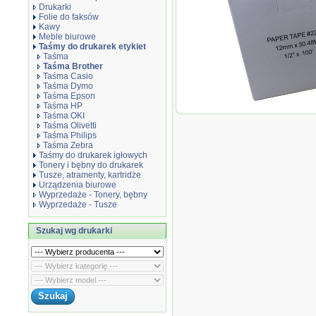
Drukarki
Folie do faksów
Kawy
Meble biurowe
Taśmy do drukarek etykiet
Taśma
Taśma Brother
Taśma Casio
Taśma Dymo
Taśma Epson
Taśma HP
Taśma zamiennik DK2
Taśma OKI
Taśma Olivetti
Taśma Philips
Taśma Zebra
Taśmy do drukarek igłowych
Tonery i bębny do drukarek
Tusze, atramenty, kartridże
Urządzenia biurowe
Wyprzedaże - Tonery, bębny
Wyprzedaże - Tusze
Szukaj wg drukarki