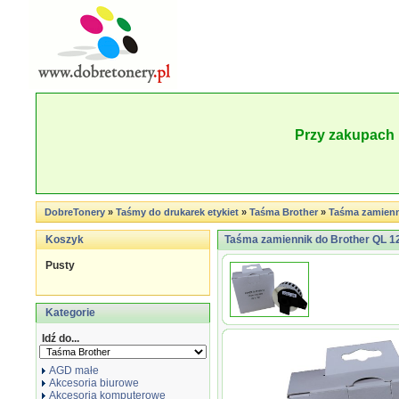
Przy zakupach 
DobreTonery
»
Taśmy do drukarek etykiet
»
Taśma Brother
»
Taśma zamienn
Koszyk
Taśma zamiennik do Brother QL 12
Pusty
Kategorie
Idź do...
AGD małe
Akcesoria biurowe
Akcesoria komputerowe