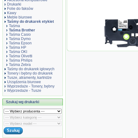
Akcesoria komputerowe
Drukarki
Folie do faksów
Kawy
Meble biurowe
Taśmy do drukarek etykiet
Taśma
Taśma Brother
Taśma Casio
Taśma Dymo
Taśma Epson
Taśma HP
Taśma zamiennik 
Taśma OKI
Taśma Olivetti
Taśma Philips
Taśma Zebra
Taśmy do drukarek igłowych
Tonery i bębny do drukarek
Tusze, atramenty, kartridże
Urządzenia biurowe
Wyprzedaże - Tonery, bębny
Wyprzedaże - Tusze
Szukaj wg drukarki