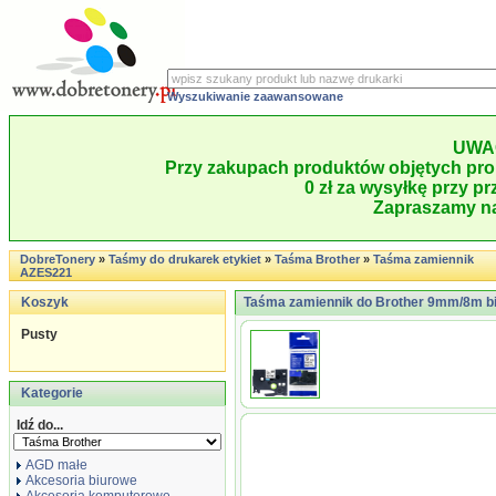
Wyszukiwanie zaawansowane
UWA
Przy zakupach produktów objętych pro
0 zł za wysyłkę przy pr
Zapraszamy na
DobreTonery
»
Taśmy do drukarek etykiet
»
Taśma Brother
»
Taśma zamiennik
AZES221
Koszyk
Taśma zamiennik do Brother 9mm/8m bi
Pusty
Kategorie
Idź do...
AGD małe
Akcesoria biurowe