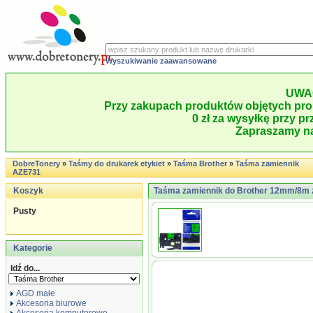
Wyszukiwanie zaawansowane
UWA
Przy zakupach produktów objętych pro
0 zł za wysyłkę przy pr
Zapraszamy na
DobreTonery
»
Taśmy do drukarek etykiet
»
Taśma Brother
»
Taśma zamiennik
AZE731
Koszyk
Taśma zamiennik do Brother 12mm/8m z
Pusty
Kategorie
Idź do...
AGD małe
Akcesoria biurowe