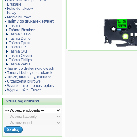
Akcesoria komputerowe
Drukarki
Folie do faksów
Kawy
Meble biurowe
Taśmy do drukarek etykiet
Taśma
Taśma Brother
Taśma Casio
Taśma Dymo
Taśma Epson
Taśma HP
Taśma zamiennik 
Taśma OKI
Taśma Olivetti
Taśma Philips
Taśma Zebra
Taśmy do drukarek igłowych
Tonery i bębny do drukarek
Tusze, atramenty, kartridże
Urządzenia biurowe
Wyprzedaże - Tonery, bębny
Wyprzedaże - Tusze
Szukaj wg drukarki