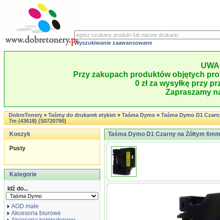
Wyszukiwanie zaawansowane
UWA
Przy zakupach produktów objętych pro
0 zł za wysyłkę przy pr
Zapraszamy na
DobreTonery
»
Taśmy do drukarek etykiet
»
Taśma Dymo
»
Taśma Dymo D1 Czarn
7m (43618) (S0720790)
Koszyk
Taśma Dymo D1 Czarny na Żółtym 6mm 
Pusty
Kategorie
Idź do...
AGD małe
Akcesoria biurowe