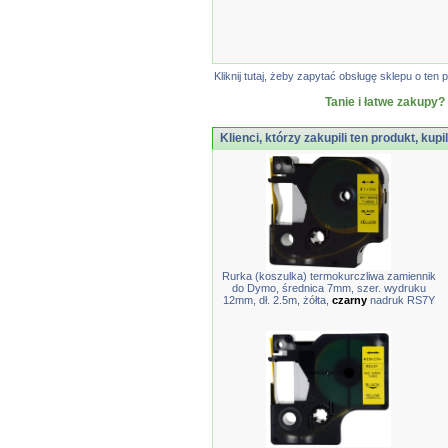
Kliknij tutaj, żeby zapytać obsługę sklepu o t
Tanie i łatwe zakupy?
Klienci, którzy zakupili ten produkt, kupi
Rurka (koszulka) termokurczliwa zamiennik
do Dymo, średnica 7mm, szer. wydruku
12mm, dł. 2.5m, żółta,
czarny
nadruk RS7Y