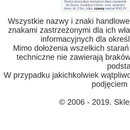
Rurka (koszulka) termokurczliwa zamiennik
do Dymo, średnica 3.5mm, szer. wydruku
6mm, dł. 2.5m, żółta,
czarny
nadruk RS3.5Y
Wszystkie nazwy i znaki handlowe 
znakami zastrzeżonymi dla ich właś
informacyjnych dla okreś
Mimo dołożenia wszelkich starań
techniczne nie zawierają braków
podst
W przypadku jakichkolwiek wątpliw
podjęciem 
© 2006 - 2019. Skl