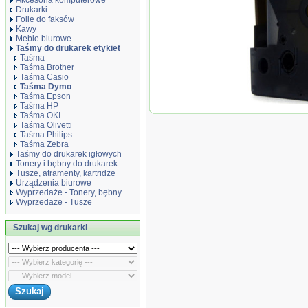
Akcesoria komputerowe
Drukarki
Folie do faksów
Kawy
Meble biurowe
Taśmy do drukarek etykiet
Taśma
Taśma Brother
Taśma Casio
Taśma Dymo
Taśma Epson
Taśma HP
Taśma Dymo D1
Taśma OKI
Żółtym 6mm x 7
Taśma Olivetti
(S0720790)
Taśma Philips
Taśma Zebra
Taśmy do drukarek igłowych
Tonery i bębny do drukarek
Tusze, atramenty, kartridże
Urządzenia biurowe
Wyprzedaże - Tonery, bębny
Wyprzedaże - Tusze
Szukaj wg drukarki