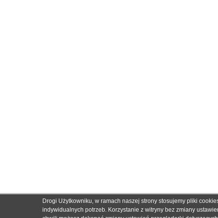
Drogi Użytkowniku, w ramach naszej strony stosujemy pliki cooki
indywidualnych potrzeb. Korzystanie z witryny bez zmiany ustaw