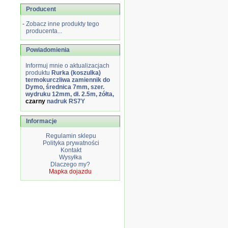
Producent
-
Zobacz inne produkty tego
producenta...
Powiadomienia
Informuj mnie o aktualizacjach
produktu
Rurka (koszulka)
termokurczliwa zamiennik do
Dymo, średnica 7mm, szer.
wydruku 12mm, dł. 2.5m, żółta,
czarny
nadruk RS7Y
Informacje
Regulamin sklepu
Polityka prywatności
Kontakt
Wysyłka
Dlaczego my?
Mapka dojazdu