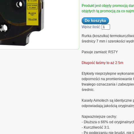
Produkt jest objęty promocją d
objętych tą promocją za co najmn
Wpisz ilość:
Rurka (koszulka) termokurczliw
średnicy 7 mm i szerokości wy
ka) termokurczliwa
Pasuje zamiast: RS7Y
Dymo, średnica 7mm, szer.
dł....
Długość taśmy to aż 2.5m
Etykiety nieprzylepne wykonane 
odporności na promieniowanie U
trwałego oznaczania i zabezpie
średnic.
Kasety Aimotech są identyczne 
odpowiadają jakością oryginal
Najważniejsze cechy:
- Dłuższa o 66% od oryginalnyc
- Kurczliwość 3:1.
- Po podgrzaniu nie brudzi, nie 