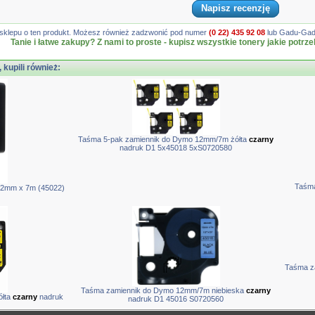
Napisz recenzję
gę sklepu o ten produkt. Możesz również zadzwonić pod numer
(0 22) 435 92 08
lub Gadu-Gadu
Tanie i łatwe zakupy? Z nami to proste - kupisz wszystkie tonery jakie potrze
, kupili również:
Taśma 5-pak zamiennik do Dymo 12mm/7m żółta
czarny
nadruk D1 5x45018 5xS0720580
Taśma
2mm x 7m (45022)
Taśma z
Taśma zamiennik do Dymo 12mm/7m niebieska
czarny
łta
czarny
nadruk
nadruk D1 45016 S0720560