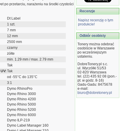
t po przetarciu, narażeniu na środki czystości
Recenzje
Dt Label
Napisz recenzję o tym
1 szt.
produkcie!
7 mm
Odbiór osobisty
12 mm
2500 mm
Tonery można odebrać
czarny
osobiście w Warszawie
po wcześniejszym
żółte
ustaleniu.
min. 1.29 mm / max. 2.79 mm
DobreTonery.pl s.c.
Tak
ul. Wyczółki 51/53
 UV:
Tak
02-820
Warszawa
tel. (22) 435 92 08 (pon.-
od -55°C do 135°C
pt. w godz. 8-16)
3:1
Gadu-Gadu: 8475678
Dymo RhinoPro
e-mail:
biuro@dobretonery.pl
Dymo Rhino 3000
Dymo Rhino 4200
Dymo Rhino 5000
Dymo Rhino 5200
Dymo Rhino 6000
Dymo ILP-219
Dymo Label Manager 160
Dymo Label Manager 210