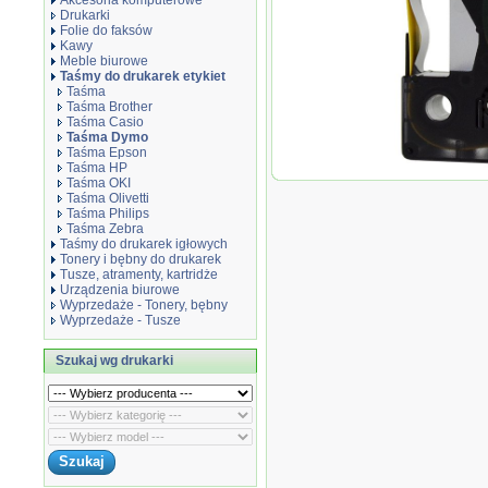
Akcesoria komputerowe
Drukarki
Folie do faksów
Kawy
Meble biurowe
Taśmy do drukarek etykiet
Taśma
Taśma Brother
Taśma Casio
Taśma Dymo
Taśma Epson
Taśma HP
Rurka (koszul
Taśma OKI
zamiennik do 
Taśma Olivetti
wydruku 12mm, 
Taśma Philips
Taśma Zebra
Taśmy do drukarek igłowych
Tonery i bębny do drukarek
Tusze, atramenty, kartridże
Urządzenia biurowe
Wyprzedaże - Tonery, bębny
Wyprzedaże - Tusze
Szukaj wg drukarki