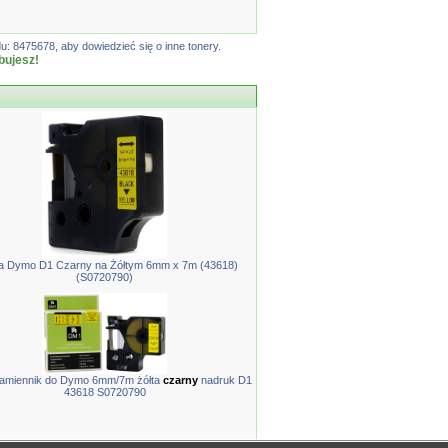
: 8475678, aby dowiedzieć się o inne tonery.
bujesz!
 Dymo D1 Czarny na Żółtym 6mm x 7m (43618)
(S0720790)
amiennik do Dymo 6mm/7m żółta
czarny
nadruk D1
43618 S0720790