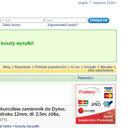
piątek, 7. sierpnia 2026 r.
Załóż konto
Zapomniałeś hasło?
koszty wysyłki!
Blog
|
Regulamin
|
Polityka prywatności
|
O nas
|
Kontakt
|
Wysyłka
|
Złóż zamówienie
Płatności
okurczliwa zamiennik do Dymo,
druku 12mm, dł. 2.5m, żółta,
S7Y]
zł netto
+ koszty wysyłki