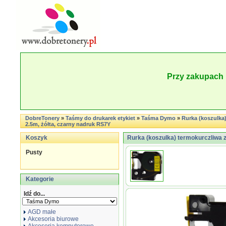
Przy zakupach 
DobreTonery
»
Taśmy do drukarek etykiet
»
Taśma Dymo
»
Rurka (koszulka
2.5m, żółta, czarny nadruk RS7Y
Koszyk
Rurka (koszulka) termokurczliwa 
Pusty
Kategorie
Idź do...
AGD małe
Akcesoria biurowe