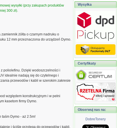
Wysyłka
armowej wysyłki (przy zakupach produktów
iej 300 zł).
a zamiennik żółta o czarnym nadruku o
druku 12 mm przeznaczona do urządzeń Dymo.
Certyfikaty
z poliolefinu. Dzięki wodoszczelności i
V idealnie nadają się do czytelnego i
czania przewodów i kabli w szerokim zakresie
pod względem konstrukcyjnym i w pełni
nym kasetom firmy Dymo.
Obserwuj nas na:
h taśm Dymo - aż 2.5m!
DobreTonery
blaknie i ściśle przylega do przewodów i kabli.