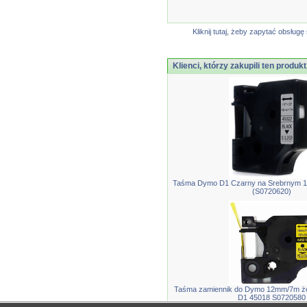
Kliknij tutaj, żeby zapytać obsłu
Klienci, którzy zakupili ten produkt
Taśma Dymo D1 Czarny na Srebrnym 1
(S0720620)
Taśma zamiennik do Dymo 12mm/7m żó
D1 45018 S0720580