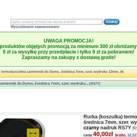
Wyszukiwanie zaawansowane
UWAGA PROMOCJA!
produktów objętych promocją za minimum 300 zł obniżamy 
0 zł za wysyłkę przy przedpłacie i tylko 9 zł za pobraniem!
Zapraszamy na zakupy z dostawą gratis!
) termokurczliwa zamiennik do Dymo, średnica 7mm, szer. wydruku 12mm, dł.
zamiennik do Dymo, średnica 7mm, szer. wydruku...
[RS7Y]
Rurka (koszulka) term
średnica 7mm, szer. wy
czarny
nadruk RS7Y
[R
40,00zł
cena
brutto
, 32,52