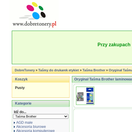
Przy zakupach 
DobreTonery
»
Taśmy do drukarek etykiet
»
Taśma Brother
»
Oryginał Taśma
Koszyk
Oryginał Taśma Brother laminowan
Pusty
Kategorie
Idź do...
AGD małe
Akcesoria biurowe
Akcesoria komputerowe