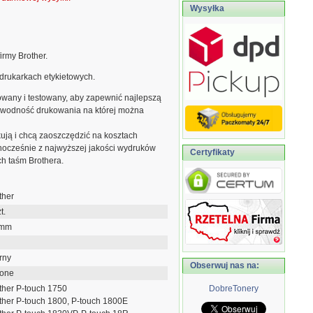
Wysyłka
irmy Brother.
drukarkach etykietowych.
owany i testowany, aby zapewnić najlepszą
zawodność drukowania na której można
kują i chcą zaoszczędzić na kosztach
dnocześnie z najwyższej jakości wydruków
Certyfikaty
ch taśm Brothera.
ther
t.
 mm
rny
Obserwuj nas na:
lone
ther P-touch 1750
DobreTonery
ther P-touch 1800, P-touch 1800E