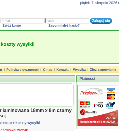
piątek, 7. sierpnia 2026 r.
Załóż konto
Zapomniałeś hasło?
koszty wysyłki!
in
|
Polityka prywatności
|
O nas
|
Kontakt
|
Wysyłka
|
Złóż zamówienie
Płatności
er laminowana 18mm x 8m czarny
741]
zł netto
+ koszty wysyłki
ą darmowej wysyłki.