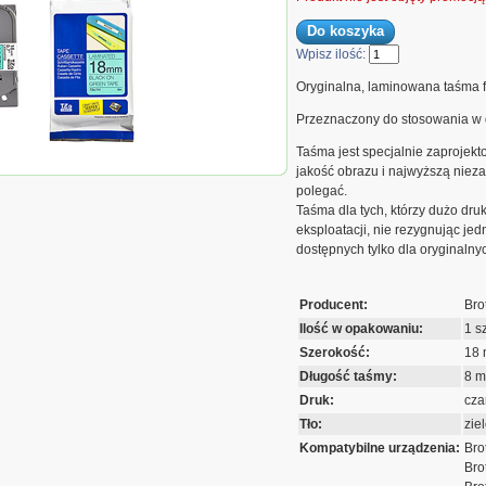
Wpisz ilość:
Oryginalna, laminowana taśma f
Przeznaczony do stosowania w 
Taśma jest specjalnie zaprojekt
Taśma Brother
jakość obrazu i najwyższą nie
na 18mm x 8m czarny
elone tło
polegać.
Taśma dla tych, którzy dużo dru
eksploatacji, nie rezygnując je
dostępnych tylko dla oryginalny
Producent:
Bro
Ilość w opakowaniu:
1 sz
Szerokość:
18
Długość taśmy:
8 m
Druk:
cza
Tło:
zie
Kompatybilne urządzenia:
Bro
Bro