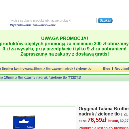
Wyszukiwanie zaawansowane
UWAGA PROMOCJA!
produktów objętych promocją za minimum 300 zł obniżamy 
0 zł za wysyłkę przy przedpłacie i tylko 9 zł za pobraniem!
Zapraszamy na zakupy z dostawą gratis!
 Brother laminowana 18mm x 8m czarny nadruk / zielone tło
Blog
|
Regulam
a 18mm x 8m czarny nadruk / zielone tło
[TZE741]
Oryginał Taśma Broth
nadruk / zielone tło
[TZE
76,59zł
cena
brutto
, 62,27
Produkt nie jest objęty promocj