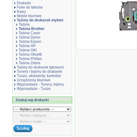
Drukarki
Folie do faksów
Kawy
Meble biurowe
Taśmy do drukarek etykiet
Taśma
Taśma Brother
Taśma Casio
Taśma Dymo
Taśma Epson
Oryginał 
Taśma HP
laminowa
Taśma OKI
nadruk / zi
Taśma Olivetti
Taśma Philips
Taśma Zebra
Taśmy do drukarek igłowych
Tonery i bębny do drukarek
Tusze, atramenty, kartridże
Urządzenia biurowe
Wyprzedaże - Tonery, bębny
Wyprzedaże - Tusze
Szukaj wg drukarki