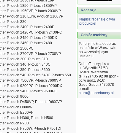
ther P-touch 1830VP, P-touch 18R
ther P-touch 1850, P-touch 1850VP
Recenzje
ther P-touch 1950VP, P-touch 2030VP
ther P-touch 210 Euro, P-touch 2100VP
Napisz recenzję o tym
ther P-touch 220
produkcie!
ther P-touch 2400, P-touch 2400E
ther P-touch 2420PC, P-touch 2430PC
Odbiór osobisty
ther P-touch 2450, P-touch 2450DX
ther P-touch 2460, P-touch 2480
Tonery można odebrać
osobiście w Warszawie
ther P-touch 2500PC
po wcześniejszym
ther P-touch 2700VP, P-touch 2730VP
ustaleniu.
ther P-touch 300, P-touch 310
DobreTonery.pl s.c.
ther P-touch 340, P-touch 340C
ul. Wyczółki 51/53
ther P-touch 350, P-touch 3600
02-820
Warszawa
ther P-touch 540, P-touch 540C,P-touch 550
tel. (22) 435 92 08 (pon.-
ther P-touch 7500VP, P-touch 7600VP
pt. w godz. 8-16)
Gadu-Gadu: 8475678
ther P-touch 9200PC, P-touch 9200DX
e-mail:
ther P-touch 9400, P-touch 9500PC
biuro@dobretonery.pl
ther P-touch 9600
ther P-touch D450VP, P-touch D600VP
ther P-touch D800W
ther P-touch E300VP
ther P-touch H300, P-touch H500
ther P-touch P700
ther P-touch P750W, P-touch P750TDI