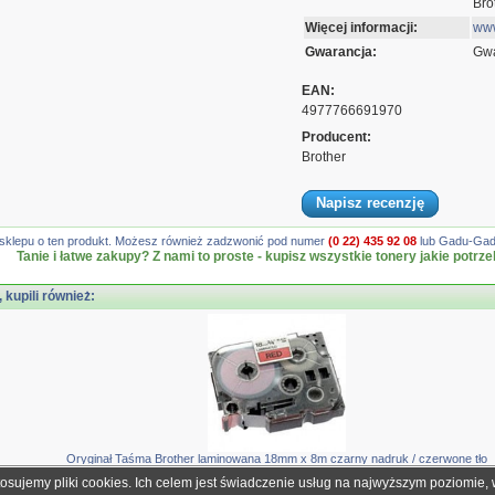
Bro
Więcej informacji:
www
Gwarancja:
Gwa
EAN:
4977766691970
Producent:
Brother
Napisz recenzję
gę sklepu o ten produkt. Możesz również zadzwonić pod numer
(0 22) 435 92 08
lub Gadu-Gadu
Tanie i łatwe zakupy? Z nami to proste - kupisz wszystkie tonery jakie potrze
, kupili również:
Oryginał Taśma Brother laminowana 18mm x 8m czarny nadruk / czerwone tło
tosujemy pliki cookies. Ich celem jest świadczenie usług na najwyższym poziomie