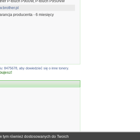
ther P-touch P900W, P-touch P950NW
.brother.pl
rancja producenta - 6 miesięcy
: 8475678, aby dowiedzieć się o inne tonery.
bujesz!
, w tym również dostosowanych do Twoich