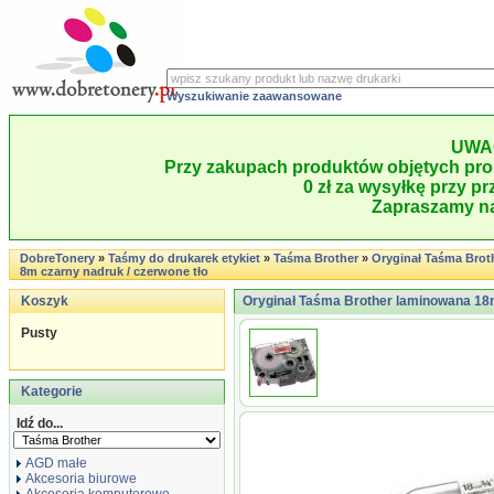
Wyszukiwanie zaawansowane
UWA
Przy zakupach produktów objętych pro
0 zł za wysyłkę przy pr
Zapraszamy na
DobreTonery
»
Taśmy do drukarek etykiet
»
Taśma Brother
»
Oryginał Taśma Bro
8m czarny nadruk / czerwone tło
Koszyk
Oryginał Taśma Brother laminowana 18m
Pusty
Kategorie
Idź do...
AGD małe
Akcesoria biurowe