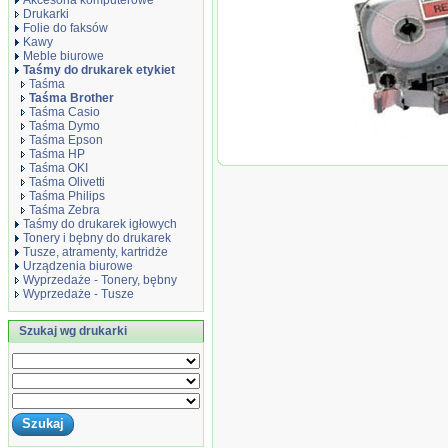
Akcesoria komputerowe
Drukarki
Folie do faksów
Kawy
Meble biurowe
Taśmy do drukarek etykiet
Taśma
Taśma Brother
Taśma Casio
Taśma Dymo
Taśma Epson
Oryginał Taśma
Taśma HP
laminowana 18
Taśma OKI
nadruk / czerwo
Taśma Olivetti
Taśma Philips
Taśma Zebra
Taśmy do drukarek igłowych
Tonery i bębny do drukarek
Tusze, atramenty, kartridże
Urządzenia biurowe
Wyprzedaże - Tonery, bębny
Wyprzedaże - Tusze
Szukaj wg drukarki