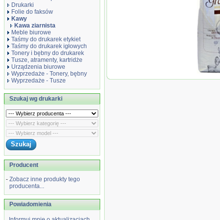
Drukarki
Folie do faksów
Kawy
Kawa ziarnista
Meble biurowe
Taśmy do drukarek etykiet
Taśmy do drukarek igłowych
Tonery i bębny do drukarek
Tusze, atramenty, kartridże
Urządzenia biurowe
Wyprzedaże - Tonery, bębny
Kawa zi
Wyprzedaże - Tusze
Grosmi 
1kg
Szukaj wg drukarki
Producent
-
Zobacz inne produkty tego
producenta...
Powiadomienia
Informuj mnie o aktualizacjach