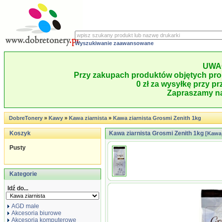
Wyszukiwanie zaawansowane
UWA
Przy zakupach produktów objętych pro
0 zł za wysyłkę przy pr
Zapraszamy na
DobreTonery
»
Kawy
»
Kawa ziarnista
»
Kawa ziarnista Grosmi Zenith 1kg
Koszyk
Kawa ziarnista Grosmi Zenith 1kg
[Kawa
Pusty
Kategorie
Idź do...
AGD małe
Akcesoria biurowe
Akcesoria komputerowe