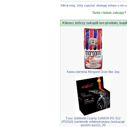
Kliknij tutaj, żeby zapytać obsługę sklepu o t
Tanie i łatwe zakupy?
Klienci, którzy zakupili ten produkt, kupi
Kawa ziarnista Morganti Gran Bar 1kg
Tusz JetWorld Czarny CANON PG 512
(PG510) zamiennik refabrykowany (wskazuje
poziom tuszu), 20