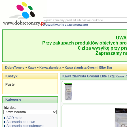
Wyszukiwanie zaawansowane
UWA
Przy zakupach produktów objętych pro
0 zł za wysyłkę przy pr
Zapraszamy na
DobreTonery
»
Kawy
»
Kawa ziarnista
»
Kawa ziarnista Grosmi Elite 1kg
Koszyk
Kawa ziarnista Grosmi Elite 1kg
[Kawa_
Pusty
Kategorie
Idź do...
AGD małe
Akcesoria biurowe
Akcesoria komputerowe