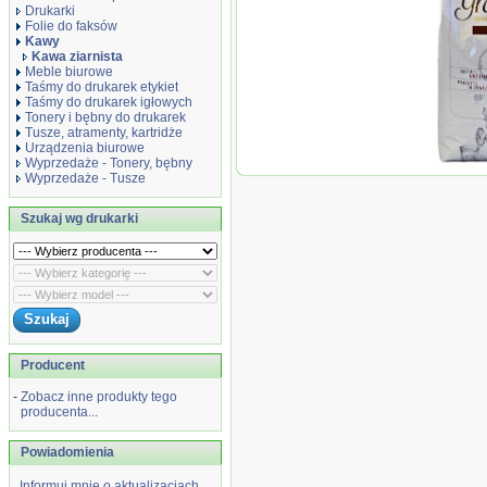
Drukarki
Folie do faksów
Kawy
Kawa ziarnista
Meble biurowe
Taśmy do drukarek etykiet
Taśmy do drukarek igłowych
Tonery i bębny do drukarek
Tusze, atramenty, kartridże
Urządzenia biurowe
Wyprzedaże - Tonery, bębny
Kawa zi
Wyprzedaże - Tusze
Grosmi 
Szukaj wg drukarki
Producent
-
Zobacz inne produkty tego
producenta...
Powiadomienia
Informuj mnie o aktualizacjach