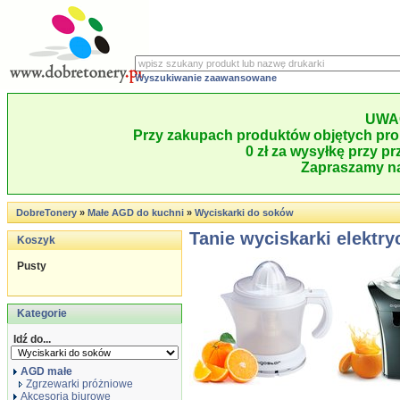
Wyszukiwanie zaawansowane
UWA
Przy zakupach produktów objętych pro
0 zł za wysyłkę przy pr
Zapraszamy na
DobreTonery
»
Małe AGD do kuchni
»
Wyciskarki do soków
Tanie wyciskarki elektr
Koszyk
Pusty
Kategorie
Idź do...
AGD małe
Zgrzewarki próżniowe
Akcesoria biurowe