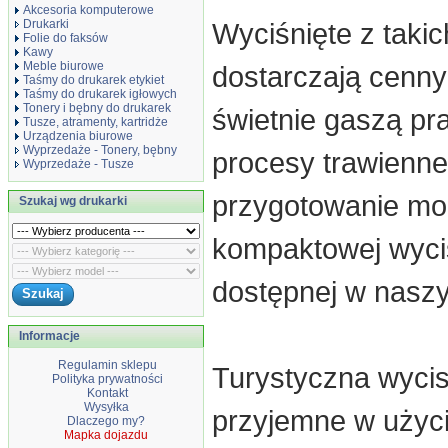
Akcesoria komputerowe
Drukarki
Wyciśnięte z tak
Folie do faksów
Kawy
Meble biurowe
dostarczają cenn
Taśmy do drukarek etykiet
Taśmy do drukarek igłowych
Tonery i bębny do drukarek
świetnie gaszą pr
Tusze, atramenty, kartridże
Urządzenia biurowe
Wyprzedaże - Tonery, bębny
procesy trawienne.
Wyprzedaże - Tusze
przygotowanie moż
Szukaj wg drukarki
kompaktowej wycis
dostępnej w naszy
Informacje
Regulamin sklepu
Turystyczna wycis
Polityka prywatności
Kontakt
Wysyłka
przyjemne w użyci
Dlaczego my?
Mapka dojazdu