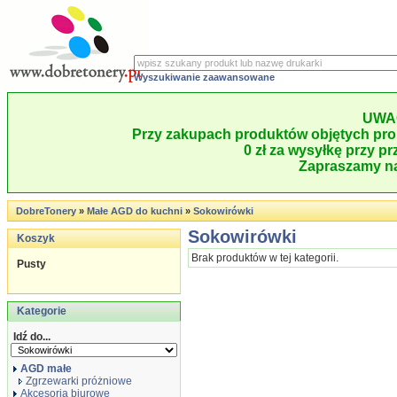
Wyszukiwanie zaawansowane
UWA
Przy zakupach produktów objętych pro
0 zł za wysyłkę przy pr
Zapraszamy na
DobreTonery
»
Małe AGD do kuchni
»
Sokowirówki
Sokowirówki
Koszyk
Brak produktów w tej kategorii.
Pusty
Kategorie
Idź do...
AGD małe
Zgrzewarki próżniowe
Akcesoria biurowe