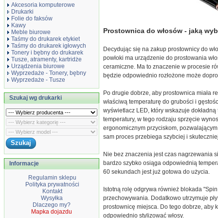
Akcesoria komputerowe
Drukarki
Folie do faksów
Kawy
Prostownica do włosów - jaką wy
Meble biurowe
Taśmy do drukarek etykiet
Taśmy do drukarek igłowych
Decydując się na zakup prostownicy do włos
Tonery i bębny do drukarek
powłoki ma urządzenie do prostowania włosó
Tusze, atramenty, kartridże
Urządzenia biurowe
ceramiczne. Ma to znaczenie w procesie rów
Wyprzedaże - Tonery, bębny
będzie odpowiednio rozłożone może doprow
Wyprzedaże - Tusze
Po drugie dobrze, aby prostownica miała r
Szukaj wg drukarki
właściwą temperaturę do grubości i gęstośc
wyświetlacz LED, który wskazuje dokładną 
temperatury, w tego rodzaju sprzęcie wynos
ergonomicznym przyciskom, pozwalającym n
sam proces przebiega szybciej i skuteczniej
Nie bez znaczenia jest czas nagrzewania si
bardzo szybko osiąga odpowiednią temperat
Informacje
60 sekundach jest już gotowa do użycia.
Regulamin sklepu
Polityka prywatności
Istotną rolę odgrywa również blokada "Spin
Kontakt
przechowywania. Dodatkowo utrzymuje płyt
Wysyłka
Dlaczego my?
prostownicę miejsca. Do tego dobrze, aby
Mapka dojazdu
odpowiednio stylizować włosy.