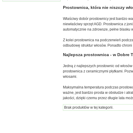
Prostownica, która nie niszczy wł
Właściwy dobór prostownicy jest bardzo wa
niewłaściwy sprzęt AGD. Prostownica z joni
automatycznie na zdrowsze, pełne blasku wł
Z kolei prostownica na podczerwień podcza
odbudowę struktur włosów. Ponadto chroni
Najlepsza prostownica - w Dobre 
Jedną z najlepszych prostownic od włosów 
prostownica z ceramicznymi płytkami. Pozwa
włosami.
Maksymalna temperatura podczas prostowan
ważne, jest bardzo prosta w obsłudze i at
jakości, dzięki czemu przez długie lata moż
Brak produktów w tej kategorii.