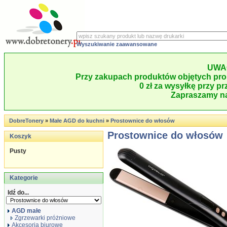
Wyszukiwanie zaawansowane
UWA
Przy zakupach produktów objętych pro
0 zł za wysyłkę przy pr
Zapraszamy na
DobreTonery
»
Małe AGD do kuchni
»
Prostownice do włosów
Prostownice do włosów
Koszyk
Pusty
Kategorie
Idź do...
AGD małe
Zgrzewarki próżniowe
Akcesoria biurowe