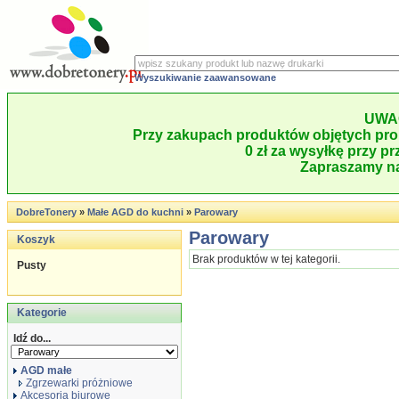
Wyszukiwanie zaawansowane
UWA
Przy zakupach produktów objętych pro
0 zł za wysyłkę przy pr
Zapraszamy na
DobreTonery
»
Małe AGD do kuchni
»
Parowary
Parowary
Koszyk
Brak produktów w tej kategorii.
Pusty
Kategorie
Idź do...
AGD małe
Zgrzewarki próżniowe
Akcesoria biurowe