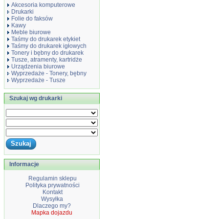
Akcesoria komputerowe
Drukarki
Folie do faksów
Kawy
Meble biurowe
Taśmy do drukarek etykiet
Taśmy do drukarek igłowych
Tonery i bębny do drukarek
Tusze, atramenty, kartridże
Urządzenia biurowe
Wyprzedaże - Tonery, bębny
Wyprzedaże - Tusze
Szukaj wg drukarki
Informacje
Regulamin sklepu
Polityka prywatności
Kontakt
Wysyłka
Dlaczego my?
Mapka dojazdu