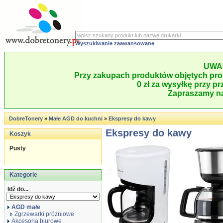
Wyszukiwanie zaawansowane
UWA
Przy zakupach produktów objętych pro
0 zł za wysyłkę przy pr
Zapraszamy na
DobreTonery
»
Małe AGD do kuchni
»
Ekspresy do kawy
Ekspresy do kawy
Koszyk
Pusty
Kategorie
Idź do...
AGD małe
Zgrzewarki próżniowe
Akcesoria biurowe