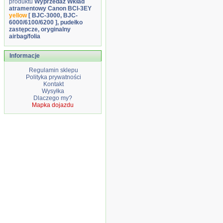
produktu
Wyprzedaż Wkład
atramentowy Canon BCI-3EY
yellow
[ BJC-3000, BJC-
6000/6100/6200 ], pudełko
zastępcze, oryginalny
airbag/folia
Informacje
Regulamin sklepu
Polityka prywatności
Kontakt
Wysyłka
Dlaczego my?
Mapka dojazdu