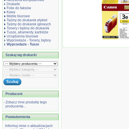
Akcesoria komputerowe
Drukarki
Folie do faksów
Kawy
Meble biurowe
Taśmy do drukarek etykiet
Taśmy do drukarek igłowych
Tonery i bębny do drukarek
Tusze, atramenty, kartridże
Urządzenia biurowe
Wyprzedaże - Tonery, bębny
Wyprzedaże - Tusze
Wyprzedaż Wkła
Canon BCI-3EY y
Szukaj wg drukarki
BJC-6000/6100/62
Producent
-
Zobacz inne produkty tego
producenta...
Powiadomienia
Informuj mnie o aktualizacjach