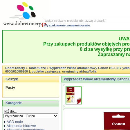
Wyszukiwanie zaawansowane
UWA
Przy zakupach produktów objętych pro
0 zł za wysyłkę przy pr
Zapraszamy na
DobreTonery
»
Tanie tusze
»
Wyprzedaż Wkład atramentowy Canon BCI-3EY yello
6000/6100/6200 ], pudełko zastępcze, oryginalny airbag/folia
Koszyk
Wyprzedaż Wkład atramentowy Canon BC
Pusty
Kategorie
Idź do...
AGD małe
Akcesoria biurowe