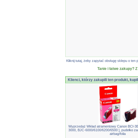
Kliknij tutaj, żeby zapytać obsługę sklepu o t
Tanie i łatwe zakupy? Z
Klienci, którzy zakupili ten produkt, kupi
Wyprzedaż Wkład atramentowy Canon BCI-3
3000, BJC-6000/6100/6200/6500 ], pudełko za
airbag/folia