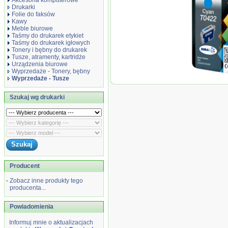
Akcesoria komputerowe
Drukarki
Folie do faksów
Kawy
Meble biurowe
Taśmy do drukarek etykiet
Taśmy do drukarek igłowych
Tonery i bębny do drukarek
Tusze, atramenty, kartridże
Urządzenia biurowe
Wyprzedaże - Tonery, bębny
Wyprzedaże - Tusze
Wyprzedaż O
Epson T0422
Szukaj wg drukarki
Stylus CX-5
C82 | 16 ml | 
Producent
-
Zobacz inne produkty tego
producenta...
Powiadomienia
Informuj mnie o aktualizacjach