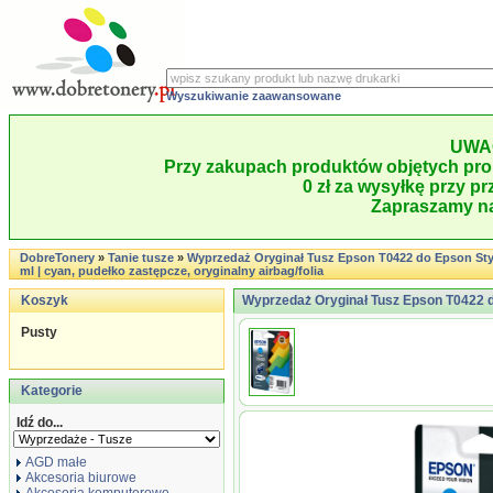
Wyszukiwanie zaawansowane
UWA
Przy zakupach produktów objętych pro
0 zł za wysyłkę przy pr
Zapraszamy na
DobreTonery
»
Tanie tusze
»
Wyprzedaż Oryginał Tusz Epson T0422 do Epson Styl
ml | cyan, pudełko zastępcze, oryginalny airbag/folia
Koszyk
Wyprzedaż Oryginał Tusz Epson T0422 d
Pusty
Kategorie
Idź do...
AGD małe
Akcesoria biurowe