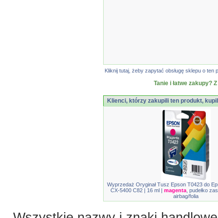
Kliknij tutaj, żeby zapytać obsługę sklepu o t
Tanie i łatwe zakupy? Z
Klienci, którzy zakupili ten produkt, kupi
Wyprzedaż Oryginał Tusz Epson T0423 do Ep
CX-5400 C82 | 16 ml |
magenta
, pudełko zas
airbag/folia
Wszystkie nazwy i znaki handlowe 