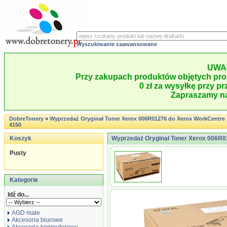
Wyszukiwanie zaawansowane
UWA
Przy zakupach produktów objętych pro
0 zł za wysyłkę przy pr
Zapraszamy na
DobreTonery
»
Wyprzedaż Oryginał Toner Xerox 006R01276 do Xerox WorkCentre
4150
Koszyk
Wyprzedaż Oryginał Toner Xerox 006R0
Pusty
Kategorie
Idź do...
AGD małe
Akcesoria biurowe