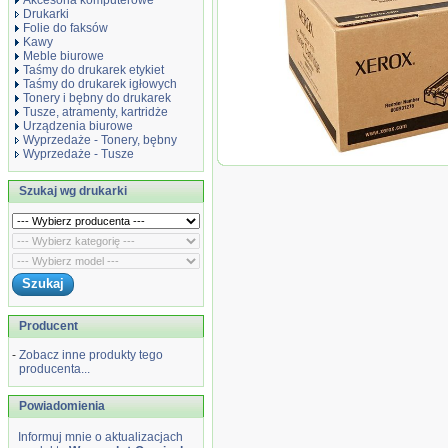
Akcesoria komputerowe
Drukarki
Folie do faksów
Kawy
Meble biurowe
Taśmy do drukarek etykiet
Taśmy do drukarek igłowych
Tonery i bębny do drukarek
Tusze, atramenty, kartridże
Urządzenia biurowe
Wyprzedaże - Tonery, bębny
Wyprzedaże - Tusze
Wyprzedaż Oryginał Toner X
WorkCentre 4150
Szukaj wg drukarki
Producent
-
Zobacz inne produkty tego
producenta...
Powiadomienia
Informuj mnie o aktualizacjach