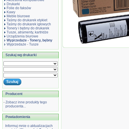
Akcesoria komputerowe
Drukarki
Folie do faksów
Kawy
Meble biurowe
Taśmy do drukarek etykiet
Taśmy do drukarek igłowych
Tonery i bębny do drukarek
Tusze, atramenty, kartridże
Urządzenia biurowe
Wyprzedaże - Tonery, bębny
Wyprzedaże - Tusze
Wyprzedaż Oryginał Toner Xerox 0
C32/C40 32/40, 16000 stron...
Szukaj wg drukarki
Producent
-
Zobacz inne produkty tego
producenta...
Powiadomienia
Informuj mnie o aktualizacjach