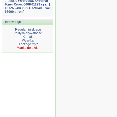
produktu
Wyprzedaż Oryginał
Toner Xerox 006R01123
cyan
[
1632/2240/3535 C32/C40 32/40,
16000 stron ]
Informacje
Regulamin sklepu
Polityka prywatności
Kontakt
Wysyłka
Dlaczego my?
Mapka dojazdu