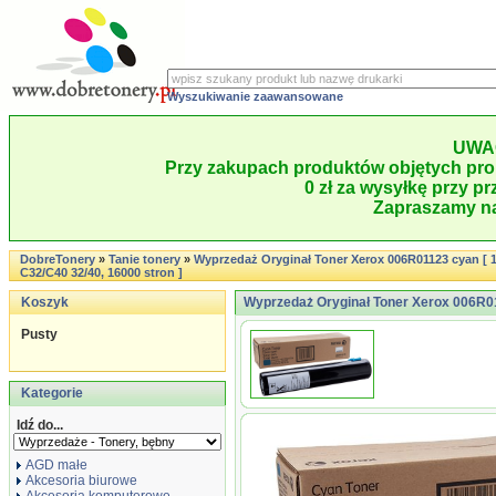
Wyszukiwanie zaawansowane
UWA
Przy zakupach produktów objętych pro
0 zł za wysyłkę przy pr
Zapraszamy na
DobreTonery
»
Tanie tonery
»
Wyprzedaż Oryginał Toner Xerox 006R01123 cyan [ 
C32/C40 32/40, 16000 stron ]
Koszyk
Wyprzedaż Oryginał Toner Xerox 006R01
Pusty
Kategorie
Idź do...
AGD małe
Akcesoria biurowe