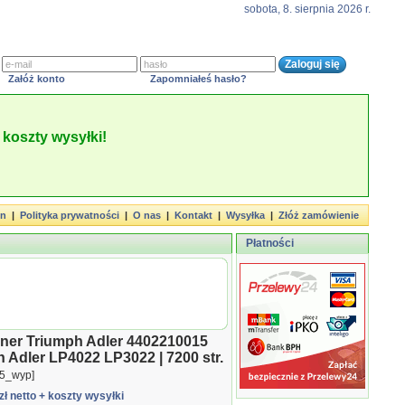
sobota, 8. sierpnia 2026 r.
Załóż konto
Zapomniałeś hasło?
koszty wysyłki!
in
|
Polityka prywatności
|
O nas
|
Kontakt
|
Wysyłka
|
Złóż zamówienie
Płatności
ner Triumph Adler 4402210015
 Adler LP4022 LP3022 | 7200 str.
5_wyp]
zł netto
+ koszty wysyłki