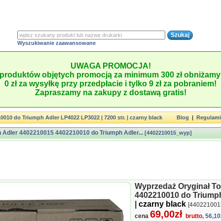
Wyszukiwanie zaawansowane
UWAGA PROMOCJA!
produktów objętych promocją za minimum 300 zł obniżamy 
0 zł za wysyłkę przy przedpłacie i tylko 9 zł za pobraniem!
Zapraszamy na zakupy z dostawą gratis!
010 do Triumph Adler LP4022 LP3022 | 7200 str. | czarny black
Blog
|
Regulam
 Adler 4402210015 4402210010 do Triumph Adler...
[4402210015_wyp]
Wyprzedaż Oryginał To
4402210010 do Triumph
|
czarny black
[440221001
69,00zł
cena
brutto
, 56,10