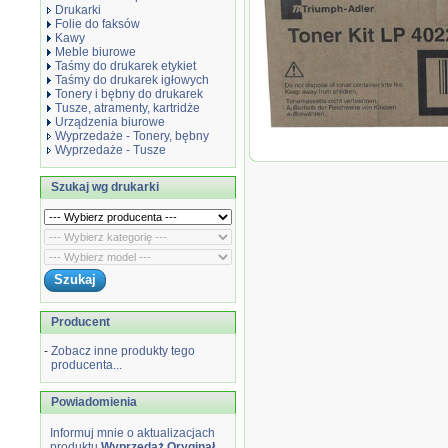
Drukarki
Folie do faksów
Kawy
Meble biurowe
Taśmy do drukarek etykiet
Taśmy do drukarek igłowych
Tonery i bębny do drukarek
Tusze, atramenty, kartridże
Urządzenia biurowe
Wyprzedaże - Tonery, bębny
Wyprzedaż Oryginał Toner Triu
Wyprzedaże - Tusze
Adler LP4022...
Szukaj wg drukarki
Producent
-
Zobacz inne produkty tego
producenta...
Powiadomienia
Informuj mnie o aktualizacjach
produktu
Wyprzedaż Oryginał