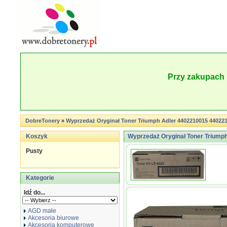
Przy zakupach 
DobreTonery
»
Wyprzedaż Oryginał Toner Triumph Adler 4402210015 4402210
Koszyk
Wyprzedaż Oryginał Toner Triumph
Pusty
Kategorie
Idź do...
AGD małe
Akcesoria biurowe
Akcesoria komputerowe