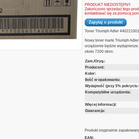
PRODUKT NIEDOSTĘPNY.
Zakończono sprzedaż tego produ
kontaktować się za pomocą poni
Zapytaj o produkt
Toner Triumph Adler 44022100
Nowy toner marki Triumph Adler
mph Adler 4402210015 4402210010 do Triumph
urządzenie będzie wydajniesze.
około 7200 stron.
Zam./Oryg.:
Producent:
Kolor:
Ilość w opakowaniu:
Wydajność (przy 5% pokryciu 
Kompatybilne urządzenia:
Więcej informacji:
Gwarancja:
Produkt oryginalnie zapakowany
EAN: