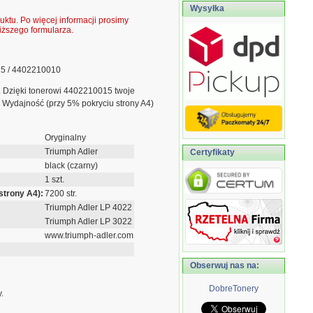
Wysyłka
ktu. Po więcej informacji prosimy
ższego formularza.
15 / 4402210010
. Dzięki tonerowi 4402210015 twoje
 Wydajność (przy 5% pokryciu strony A4)
Oryginalny
Triumph Adler
Certyfikaty
black (czarny)
1 szt.
strony A4):
7200 str.
Triumph Adler LP 4022
Triumph Adler LP 3022
www.triumph-adler.com
Obserwuj nas na:
DobreTonery
.