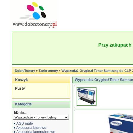
Przy zakupach 
DobreTonery
»
Tanie tonery
»
Wyprzedaż Oryginał Toner Samsung do CLP-31x
Koszyk
Wyprzedaż Oryginał Toner Samsung
Pusty
Kategorie
Idź do...
AGD małe
Akcesoria biurowe
Akcesoria komputerowe