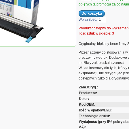
objętych tą promocją za co najmn
Wpisz ilość:
Produkt dostępny do wyczerpan
Ilość sztuk w sklepie: 3
Oryginalny, błękitny toner firmy
ginał Toner Samsung do
7x | 1 000 str. | cyan
Przeznaczony do stosowania w 
precyzyjny wydruk. Dodatkowo 
możliwy zakres skali szarości.
Wkład laserowy dla tych, którzy
eksploatacji, nie rezygnując je
dostępnych tylko dla oryginaln
Zam./Oryg.:
Producent:
Kolor:
Kod OEM:
Ilość w opakowaniu:
Technologia druku:
Wydajność (przy 5% pokryciu 
A4):