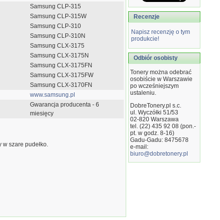
Samsung CLP-315
Samsung CLP-315W
Recenzje
Samsung CLP-310
Napisz recenzję o tym
Samsung CLP-310N
produkcie!
Samsung CLX-3175
Samsung CLX-3175N
Odbiór osobisty
Samsung CLX-3175FN
Tonery można odebrać
Samsung CLX-3175FW
osobiście w Warszawie
Samsung CLX-3170FN
po wcześniejszym
ustaleniu.
www.samsung.pl
Gwarancja producenta - 6
DobreTonery.pl s.c.
ul. Wyczółki 51/53
miesięcy
02-820
Warszawa
tel. (22) 435 92 08 (pon.-
pt. w godz. 8-16)
Gadu-Gadu: 8475678
 w szare pudełko.
e-mail:
biuro@dobretonery.pl