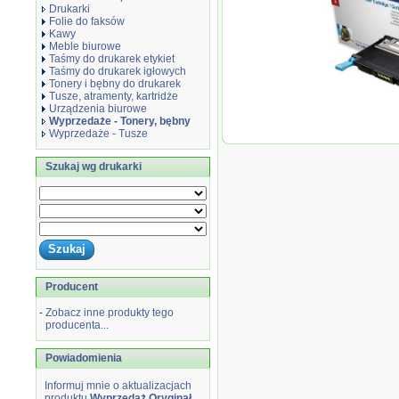
Drukarki
Folie do faksów
Kawy
Meble biurowe
Taśmy do drukarek etykiet
Taśmy do drukarek igłowych
Tonery i bębny do drukarek
Tusze, atramenty, kartridże
Urządzenia biurowe
Wyprzedaże - Tonery, bębny
Wyprzedaże - Tusze
Wyprzedaż Ory
CLP-31x, CLX-31
Szukaj wg drukarki
Producent
-
Zobacz inne produkty tego
producenta...
Powiadomienia
Informuj mnie o aktualizacjach
produktu
Wyprzedaż Oryginał