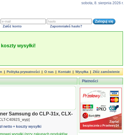
sobota, 8. sierpnia 2026 r.
Załóż konto
Zapomniałeś hasło?
koszty wysyłki!
in
|
Polityka prywatności
|
O nas
|
Kontakt
|
Wysyłka
|
Złóż zamówienie
Płatności
oner Samsung do CLP-31x, CLX-
CLT-C4092S_wyp]
zł netto
+ koszty wysyłki
armowej wysyłki (przy zakupach produktów