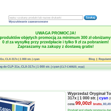
Wyszukiwanie zaawansowane
UWAGA PROMOCJA!
produktów objętych promocją za minimum 300 zł obniżamy 
0 zł za wysyłkę przy przedpłacie i tylko 9 zł za pobraniem!
Zapraszamy na zakupy z dostawą gratis!
, CLX-317x | 1 000 str. | cyan
Blog
|
Regulam
 do CLP-31x, CLX-317x | 1 000 str. | cyan
[CLT-C4092S_wyp]
Wyprzedaż Oryginał T
317x | 1 000 str. |
cyan
[
99,00zł
cena
brutto
, 80,49
Produkt jest objęty promocją d