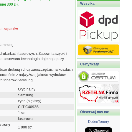
Wysyłka
iej 300 zł).
ia zapasów.
 Samsung.
drukarkach laserowych. Zapewnia szybki i
zastosowana technologia daje najlepszy
Certyfikaty
 dużo drukują i chcą zaoszczędzić na kosztach
dnocześnie z najwyższej jakości wydruków
ych tonerów Samsung.
Oryginalny
Samsung
cyan (błękitny)
CLT-C4092S
Obserwuj nas na:
1 szt.
laserowa
DobreTonery
strony
1 000 str.