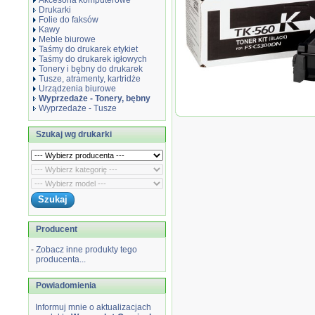
Akcesoria komputerowe
Drukarki
Folie do faksów
Kawy
Meble biurowe
Taśmy do drukarek etykiet
Taśmy do drukarek igłowych
Tonery i bębny do drukarek
Tusze, atramenty, kartridże
Urządzenia biurowe
Wyprzedaże - Tonery, bębny
Wyprzedaże - Tusze
Wyprzedaż Oryginał Toner Kyoce
str. | czarny...
Szukaj wg drukarki
Producent
-
Zobacz inne produkty tego
producenta...
Powiadomienia
Informuj mnie o aktualizacjach