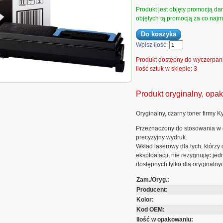
Produkt jest objęty promocją d
objętych tą promocją za co najmn
Wpisz ilość:
Produkt dostępny do wyczerpan
Ilość sztuk w sklepie: 3
ra TK-560K do FS-C5300 FS-C5350 | 12 000
Produkt oryginalny, opa
Oryginalny, czarny toner firmy K
Przeznaczony do stosowania w 
precyzyjny wydruk.
Wkład laserowy dla tych, którzy
eksploatacji, nie rezygnując je
dostępnych tylko dla oryginalny
Zam./Oryg.:
Producent:
Kolor:
Kod OEM:
Ilość w opakowaniu: