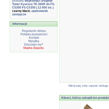
produktu
Wyprzedaż Oryginał
Toner Kyocera TK-560K do FS-
C5300 FS-C5350 | 12 000 str. |
czarny black
, opakowanie
zastępcze
Informacje
Regulamin sklepu
Polityka prywatności
Kontakt
Wysyłka
Dlaczego my?
Mapka dojazdu
Kliknij tutaj, żeby zapytać obsłu
Klienci, którzy zakupili ten produkt