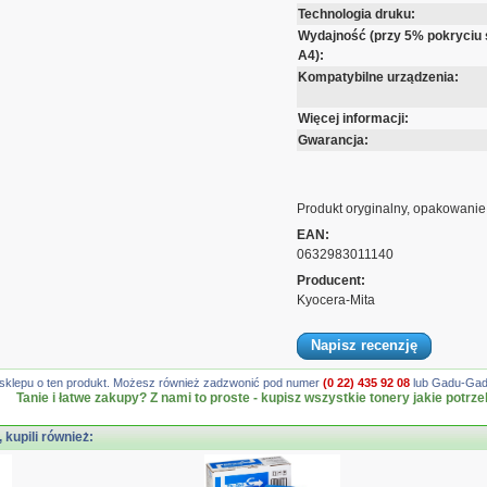
Technologia druku:
Wydajność (przy 5% pokryciu 
A4):
Kompatybilne urządzenia:
Więcej informacji:
Gwarancja:
Produkt oryginalny, opakowanie
EAN:
0632983011140
Producent:
Kyocera-Mita
Napisz recenzję
gę sklepu o ten produkt. Możesz również zadzwonić pod numer
(0 22) 435 92 08
lub Gadu-Gadu
Tanie i łatwe zakupy? Z nami to proste - kupisz wszystkie tonery jakie potrze
, kupili również: