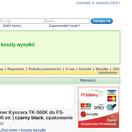
czwartek, 6. sierpnia 2026 r.
Załóż konto
Zapomniałeś hasło?
koszty wysyłki!
og
|
Regulamin
|
Polityka prywatności
|
O nas
|
Kontakt
|
Wysyłka
|
Złóż
zamówienie
Płatności
oner Kyocera TK-560K do FS-
 str. |
czarny black
, opakowanie
p]
3,25zł netto
+ koszty wysyłki