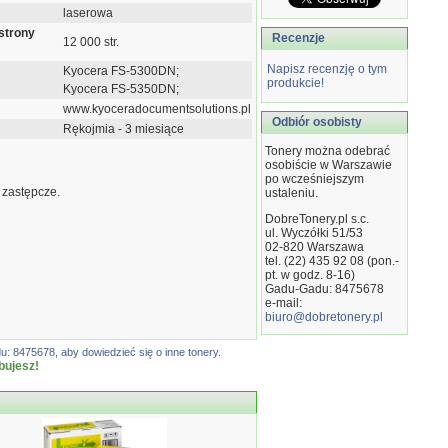
laserowa
strony
Recenzje
12 000 str.
Napisz recenzję o tym
Kyocera FS-5300DN;
produkcie!
Kyocera FS-5350DN;
www.kyoceradocumentsolutions.pl
Odbiór osobisty
Rękojmia - 3 miesiące
Tonery można odebrać
osobiście w Warszawie
po wcześniejszym
 zastępcze.
ustaleniu.
DobreTonery.pl s.c.
ul. Wyczółki 51/53
02-820
Warszawa
tel. (22) 435 92 08 (pon.-
pt. w godz. 8-16)
Gadu-Gadu: 8475678
e-mail:
biuro@dobretonery.pl
: 8475678, aby dowiedzieć się o inne tonery.
bujesz!