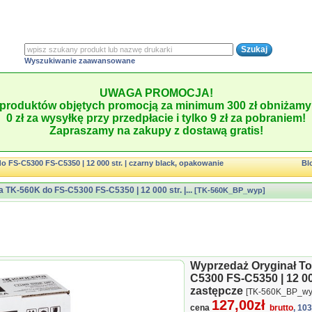
Wyszukiwanie zaawansowane
UWAGA PROMOCJA!
produktów objętych promocją za minimum 300 zł obniżamy 
0 zł za wysyłkę przy przedpłacie i tylko 9 zł za pobraniem!
Zapraszamy na zakupy z dostawą gratis!
 FS-C5300 FS-C5350 | 12 000 str. | czarny black, opakowanie
Bl
TK-560K do FS-C5300 FS-C5350 | 12 000 str. |...
[TK-560K_BP_wyp]
Wyprzedaż Oryginał T
C5300 FS-C5350 | 12 000
zastępcze
[TK-560K_BP_wy
127,00zł
cena
brutto
, 10