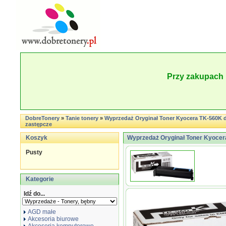
Przy zakupach 
DobreTonery
»
Tanie tonery
»
Wyprzedaż Oryginał Toner Kyocera TK-560K do
zastępcze
Koszyk
Wyprzedaż Oryginał Toner Kyocera 
Pusty
Kategorie
Idź do...
AGD małe
Akcesoria biurowe