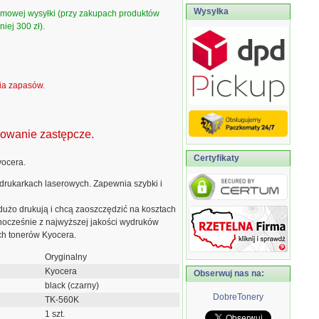
Wysyłka
armowej wysyłki (przy zakupach produktów
iej 300 zł).
ia zapasów.
kowanie zastępcze.
Certyfikaty
yocera.
drukarkach laserowych. Zapewnia szybki i
 dużo drukują i chcą zaoszczędzić na kosztach
dnocześnie z najwyższej jakości wydruków
ch tonerów Kyocera.
Oryginalny
Kyocera
Obserwuj nas na:
black (czarny)
DobreTonery
TK-560K
1 szt.