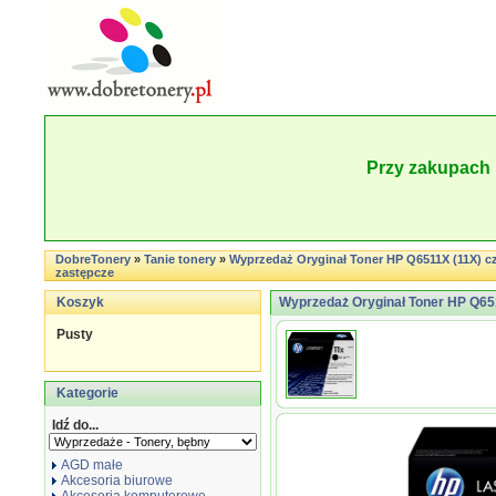
Przy zakupach 
DobreTonery
»
Tanie tonery
»
Wyprzedaż Oryginał Toner HP Q6511X (11X) cza
zastępcze
Koszyk
Wyprzedaż Oryginał Toner HP Q6511
Pusty
Kategorie
Idź do...
AGD małe
Akcesoria biurowe