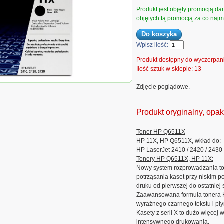
Produkt jest objęty promocją d
objętych tą promocją za co najmn
Wpisz ilość:
Produkt dostępny do wyczerpan
Ilość sztuk w sklepie: 13
yginał Toner HP Q6511X
Zdjęcie poglądowe.
 12000 stron, LaserJet 2410
.
Produkt oryginalny, opa
Toner HP Q6511X
HP 11X, HP Q6511X, wkład do:
HP LaserJet 2410 / 2420 / 2430
Tonery HP Q6511X, HP 11X:
Nowy system rozprowadzania to
potrząsania kaset przy niskim 
druku od pierwszej do ostatniej 
Zaawansowana formuła tonera 
wyraźnego czarnego tekstu i pły
Kasety z serii X to dużo więcej
intensywnego drukowania.