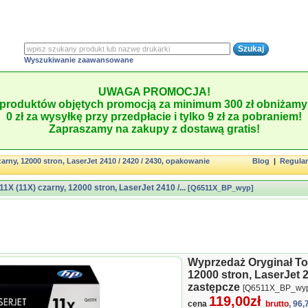
Wyszukiwanie zaawansowane
UWAGA PROMOCJA!
produktów objętych promocją za minimum 300 zł obniżamy 
0 zł za wysyłkę przy przedpłacie i tylko 9 zł za pobraniem!
Zapraszamy na zakupy z dostawą gratis!
rny, 12000 stron, LaserJet 2410 / 2420 / 2430, opakowanie
Blog
|
Regula
X (11X) czarny, 12000 stron, LaserJet 2410 /...
[Q6511X_BP_wyp]
Wyprzedaż Oryginał T
12000 stron, LaserJet 
zastępcze
[Q6511X_BP_wy
119,00zł
cena
brutto
, 96,