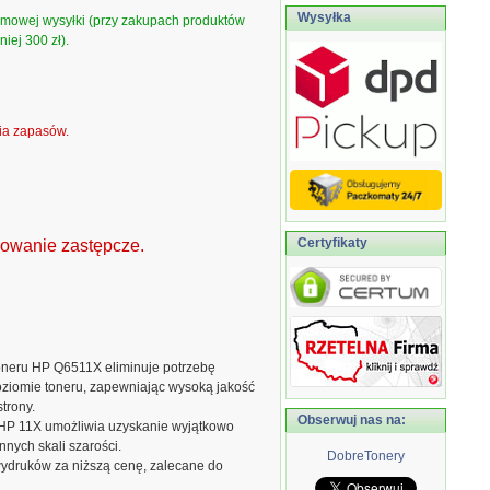
Wysyłka
armowej wysyłki (przy zakupach produktów
iej 300 zł).
ia zapasów.
Certyfikaty
kowanie zastępcze.
neru HP Q6511X eliminuje potrzebę
poziomie toneru, zapewniając wysoką jakość
strony.
Obserwuj nas na:
HP 11X umożliwia uzyskanie wyjątkowo
nnych skali szarości.
DobreTonery
 wydruków za niższą cenę, zalecane do