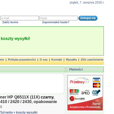
piątek, 7. sierpnia 2026 r.
Załóż konto
Zapomniałeś hasło?
koszty wysyłki!
min
|
Polityka prywatności
|
O nas
|
Kontakt
|
Wysyłka
|
Złóż zamówienie
Płatności
oner HP Q6511X (11X)
czarny
,
2410 / 2420 / 2430, opakowanie
p]
75zł netto
+ koszty wysyłki