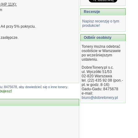
 (HP 11X):
mm
Recenzje
Napisz recenzję o tym
produkcie!
 A4 przy 5% pokryciu.
 zastępcze.
Odbiór osobisty
Tonery można odebrać
osobiście w Warszawie
po wcześniejszym
ustaleniu.
DobreTonery.pl s.c.
ul. Wyczółki 51/53
02-820
Warszawa
tel. (22) 435 92 08 (pon.-
pt. w godz. 8-16)
: 8475678, aby dowiedzieć się o inne tonery.
Gadu-Gadu: 8475678
bujesz!
e-mail:
biuro@dobretonery.pl