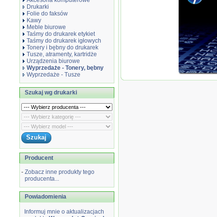
Akcesoria komputerowe
Drukarki
Folie do faksów
Kawy
Meble biurowe
Taśmy do drukarek etykiet
Taśmy do drukarek igłowych
Tonery i bębny do drukarek
Tusze, atramenty, kartridże
Urządzenia biurowe
Wyprzedaże - Tonery, bębny
Wyprzedaże - Tusze
Wyprzedaż Or
(11X) czarny,
Szukaj wg drukarki
/ 2420 / 2430,..
Producent
-
Zobacz inne produkty tego
producenta...
Powiadomienia
Informuj mnie o aktualizacjach