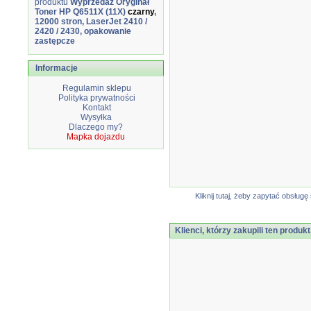
produktu
Wyprzedaż Oryginał
Toner HP Q6511X (11X)
czarny
,
12000 stron, LaserJet 2410 /
2420 / 2430, opakowanie
zastępcze
Informacje
Regulamin sklepu
Polityka prywatności
Kontakt
Wysyłka
Dlaczego my?
Mapka dojazdu
Kliknij tutaj, żeby zapytać obsłu
Klienci, którzy zakupili ten produkt