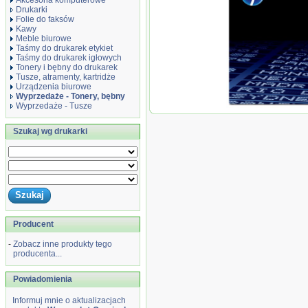
Akcesoria komputerowe
Drukarki
Folie do faksów
Kawy
Meble biurowe
Taśmy do drukarek etykiet
Taśmy do drukarek igłowych
Tonery i bębny do drukarek
Tusze, atramenty, kartridże
Urządzenia biurowe
Wyprzedaże - Tonery, bębny
Wyprzedaże - Tusze
Wyprzedaż Orygina
(64X) czarny, 24000 
Szukaj wg drukarki
P4015 / P4515,...
Producent
-
Zobacz inne produkty tego
producenta...
Powiadomienia
Informuj mnie o aktualizacjach