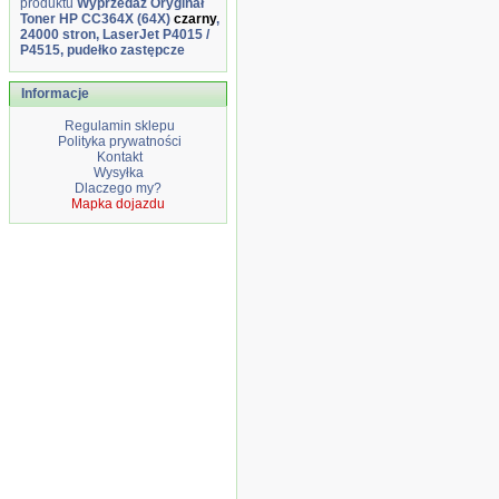
produktu
Wyprzedaż Oryginał
Toner HP CC364X (64X)
czarny
,
24000 stron, LaserJet P4015 /
P4515, pudełko zastępcze
Informacje
Regulamin sklepu
Polityka prywatności
Kontakt
Wysyłka
Dlaczego my?
Mapka dojazdu