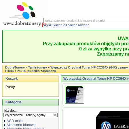
Wyszukiwanie zaawansowane
UWA
Przy zakupach produktów objętych pro
0 zł za wysyłkę przy pr
Zapraszamy na
DobreTonery
»
Tanie tonery
»
Wyprzedaż Oryginał Toner HP CC364X (64X) czarny, 
P4015 / P4515, pudełko zastępcze
Koszyk
Wyprzedaż Oryginał Toner HP CC364X (64
Pusty
Kategorie
Idź do...
AGD małe
Akcesoria biurowe