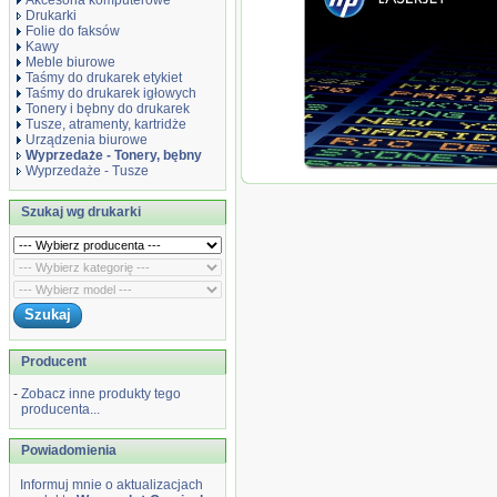
Akcesoria komputerowe
Drukarki
Folie do faksów
Kawy
Meble biurowe
Taśmy do drukarek etykiet
Taśmy do drukarek igłowych
Tonery i bębny do drukarek
Tusze, atramenty, kartridże
Urządzenia biurowe
Wyprzedaże - Tonery, bębny
Wyprzedaże - Tusze
Wyprzedaż Oryginał Toner HP 
5500/5550 | 13 000 str. | czarny
Szukaj wg drukarki
Producent
-
Zobacz inne produkty tego
producenta...
Powiadomienia
Informuj mnie o aktualizacjach