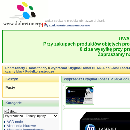
Wyszukiwanie zaawansowane
UWA
Przy zakupach produktów objętych pro
0 zł za wysyłkę przy pr
Zapraszamy na
DobreTonery
»
Tanie tonery
»
Wyprzedaż Oryginał Toner HP 645A do Color LaserJet 
czarny black Pudełko zastępcze
Koszyk
Wyprzedaż Oryginał Toner HP 645A do Col
Pusty
Kategorie
Idź do...
AGD małe
Akcesoria biurowe