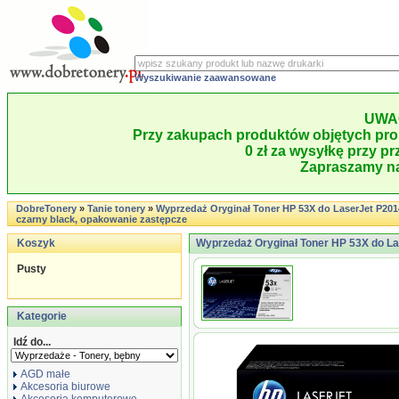
Wyszukiwanie zaawansowane
UWA
Przy zakupach produktów objętych pro
0 zł za wysyłkę przy pr
Zapraszamy na
DobreTonery
»
Tanie tonery
»
Wyprzedaż Oryginał Toner HP 53X do LaserJet P2014/2
czarny black, opakowanie zastępcze
Koszyk
Wyprzedaż Oryginał Toner HP 53X do Lase
Pusty
Kategorie
Idź do...
AGD małe
Akcesoria biurowe