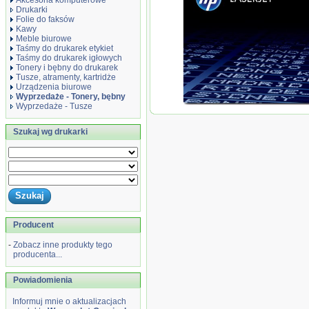
Akcesoria komputerowe
Drukarki
Folie do faksów
Kawy
Meble biurowe
Taśmy do drukarek etykiet
Taśmy do drukarek igłowych
Tonery i bębny do drukarek
Tusze, atramenty, kartridże
Urządzenia biurowe
Wyprzedaże - Tonery, bębny
Wyprzedaże - Tusze
Wyprzedaż Oryginał Toner HP 5
M2727 | 7 000 str. | czarny black,.
Szukaj wg drukarki
Producent
-
Zobacz inne produkty tego
producenta...
Powiadomienia
Informuj mnie o aktualizacjach