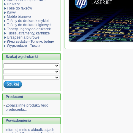
Akcesoria komputerowe
Drukarki
Folie do faksów
Kawy
Meble biurowe
Taśmy do drukarek etykiet
Taśmy do drukarek igłowych
Tonery i bębny do drukarek
Tusze, atramenty, kartridże
Urządzenia biurowe
Wyprzedaże - Tonery, bębny
Wyprzedaże - Tusze
Wyprzedaż Oryginał Toner HP 122A do 
str. | yellow
Szukaj wg drukarki
Producent
-
Zobacz inne produkty tego
producenta...
Powiadomienia
Informuj mnie o aktualizacjach