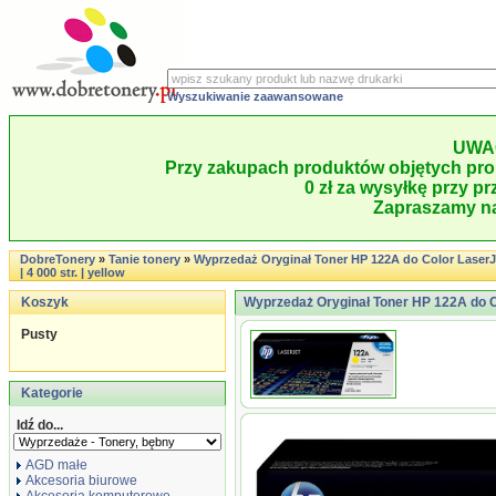
Wyszukiwanie zaawansowane
UWA
Przy zakupach produktów objętych pro
0 zł za wysyłkę przy pr
Zapraszamy na
DobreTonery
»
Tanie tonery
»
Wyprzedaż Oryginał Toner HP 122A do Color LaserJ
| 4 000 str. | yellow
Koszyk
Wyprzedaż Oryginał Toner HP 122A do Col
Pusty
Kategorie
Idź do...
AGD małe
Akcesoria biurowe