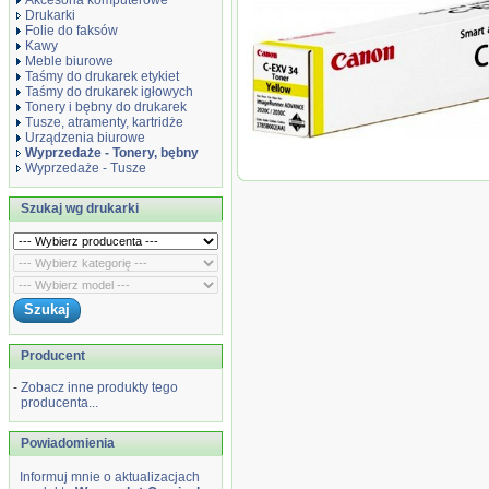
Akcesoria komputerowe
Drukarki
Folie do faksów
Kawy
Meble biurowe
Taśmy do drukarek etykiet
Taśmy do drukarek igłowych
Tonery i bębny do drukarek
Tusze, atramenty, kartridże
Urządzenia biurowe
Wyprzedaże - Tonery, bębny
Wyprzedaż Oryginał Toner Canon CEXV3
Wyprzedaże - Tusze
yellow
Szukaj wg drukarki
Producent
-
Zobacz inne produkty tego
producenta...
Powiadomienia
Informuj mnie o aktualizacjach