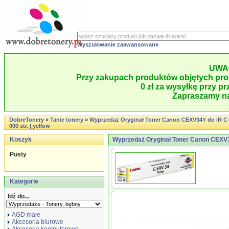
Wyszukiwanie zaawansowane
UWA
Przy zakupach produktów objętych pro
0 zł za wysyłkę przy pr
Zapraszamy na
DobreTonery
»
Tanie tonery
»
Wyprzedaż Oryginał Toner Canon CEXV34Y do iR C-2
000 str. | yellow
Koszyk
Wyprzedaż Oryginał Toner Canon CEXV34Y
Pusty
Kategorie
Idź do...
AGD małe
Akcesoria biurowe