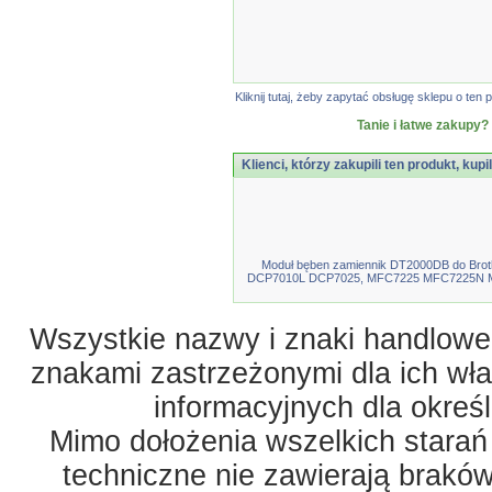
Kliknij tutaj, żeby zapytać obsługę sklepu o t
Tanie i łatwe zakupy?
Klienci, którzy zakupili ten produkt, kupi
Moduł bęben zamiennik DT2000DB do Br
DCP7010L DCP7025, MFC7225 MFC7225N MF
Wszystkie nazwy i znaki handlowe 
znakami zastrzeżonymi dla ich właś
informacyjnych dla okreś
Mimo dołożenia wszelkich starań
techniczne nie zawierają braków