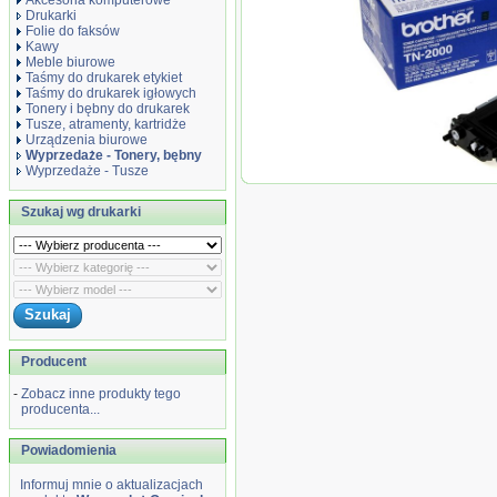
Akcesoria komputerowe
Drukarki
Folie do faksów
Kawy
Meble biurowe
Taśmy do drukarek etykiet
Taśmy do drukarek igłowych
Tonery i bębny do drukarek
Tusze, atramenty, kartridże
Urządzenia biurowe
Wyprzedaże - Tonery, bębny
Wyprzedaże - Tusze
Wyprzedaż Oryginał T
2030/2040/2070N TN2
Szukaj wg drukarki
zastępcze
Producent
-
Zobacz inne produkty tego
producenta...
Powiadomienia
Informuj mnie o aktualizacjach