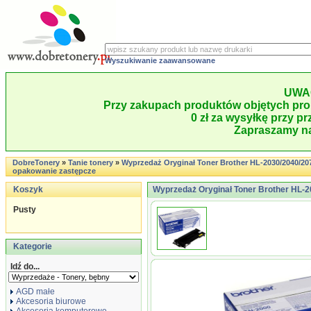
Wyszukiwanie zaawansowane
UWA
Przy zakupach produktów objętych pro
0 zł za wysyłkę przy pr
Zapraszamy na
DobreTonery
»
Tanie tonery
»
Wyprzedaż Oryginał Toner Brother HL-2030/2040/20
opakowanie zastępcze
Koszyk
Wyprzedaż Oryginał Toner Brother HL-
Pusty
Kategorie
Idź do...
AGD małe
Akcesoria biurowe